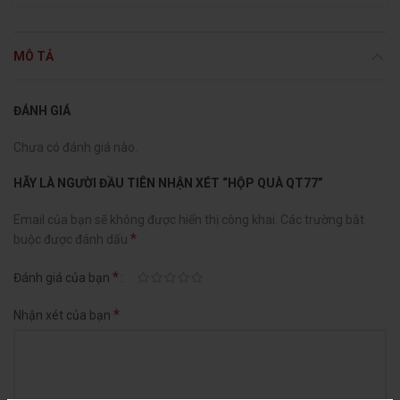
MÔ TẢ
ĐÁNH GIÁ
Chưa có đánh giá nào.
HÃY LÀ NGƯỜI ĐẦU TIÊN NHẬN XÉT “HỘP QUÀ QT77”
Email của bạn sẽ không được hiển thị công khai.
Các trường bắt
*
buộc được đánh dấu
*
Đánh giá của bạn
*
Nhận xét của bạn