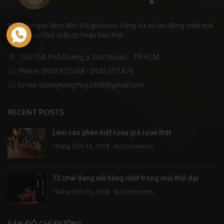
WineHamper đem đến thế giới rượu Vang với sự lao động miệt mài
để phục vụ Quý vị được hoàn hảo hơn
122/15A Phổ Quang, p. Đức Nhuận - TP. HCM
Phone: 0935 922 668 - 0932 657 874
Email: duonghongthuy2408@gmail.com
RECENT POSTS
Làm sao phân biệt rượu giả rượu thật
Tháng Chín 16, 2018
No Comments
12 chai Vang nổi tiếng nhất trong mọi thời đại
Tháng Chín 16, 2018
No Comments
BẢN ĐỒ CHỈ ĐƯỜNG