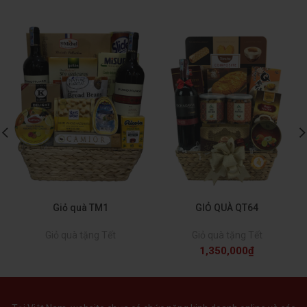
Giỏ quà TM1
GIỎ QUÀ QT64
Giỏ quà tặng Tết
Giỏ quà tặng Tết
1,350,000
₫