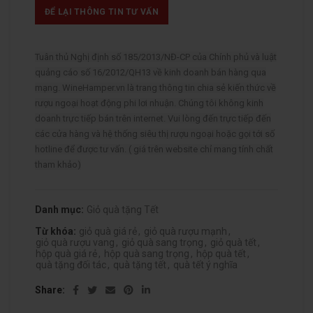
ĐỂ LẠI THÔNG TIN TƯ VẤN
Tuân thủ Nghị định số 185/2013/NĐ-CP của Chính phủ và luật
quảng cáo số 16/2012/QH13 về kinh doanh bán hàng qua
mạng. WineHamper.vn là trang thông tin chia sẻ kiến thức về
rượu ngoại hoạt động phi lơi nhuận. Chúng tôi không kinh
doanh trực tiếp bán trên internet. Vui lòng đến trực tiếp đến
các cửa hàng và hệ thống siêu thị rượu ngoại hoặc gọi tới số
hotline để được tư vấn. ( giá trên website chỉ mang tính chất
tham khảo)
Danh mục:
Giỏ quà tặng Tết
Từ khóa:
giỏ quà giá rẻ
,
giỏ quà rượu mạnh
,
giỏ quà rượu vang
,
giỏ quà sang trọng
,
giỏ quà tết
,
hộp quà giá rẻ
,
hộp quà sang trọng
,
hộp quà tết
,
quà tặng đối tác
,
quà tặng tết
,
quà tết ý nghĩa
Share