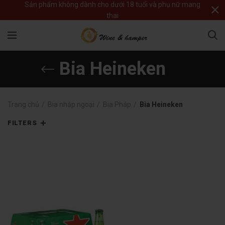
Sản phẩm không dành cho dưới 18 tuổi và phụ nữ mang
thai
Bia Heineken
Trang chủ
Bia nhập ngoại
Bia Pháp
Bia Heineken
FILTERS