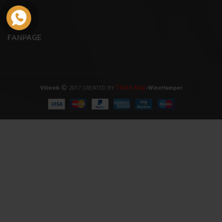
FANPAGE
Thiên May
Viliweb
2017 CREATED BY
-WineHamper