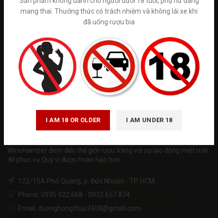
Sản phẩm không dành cho người dưới 18 tuổi, phụ nữ đang
mang thai. Thưởng thức có trách nhiệm và không lái xe khi
đã uống rượu bia
Tuân thủ Nghị định số 185/2013/NĐ-CP của Chính phủ và luật
quảng cáo số 16/2012/QH13 về kinh doanh bán hàng qua mạng.
Winehamper là trang thông tin chia sẻ kiến thức về rượu ngoại hoạt
động phi lơi nhuận. Chúng tôi không kinh doanh trực tiếp bán trên
internet. Vui lòng đến trực tiếp đến các cửa hàng và hệ thống siêu
thị rượu ngoại hoặc gọi tới số hotline để được tư vấn. ( giá trên
website chỉ mang tính chất tham khảo)
I AM 18 OR OLDER
I AM UNDER 18
WineHamper đem đến thế giới rượu Vang với sự lao động miệt mài
để phục vụ Quý vị được hoàn hảo hơn
122/15A Phổ Quang, p. Đức Nhuận - TP. HCM
Phone: 0935 922 668 - 0932 657 874
Email: duonghongthuy2408@gmail.com