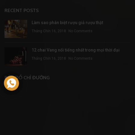
RECENT POSTS
Làm sao phân biệt rượu giả rượu thật
Tháng Chín 16, 2018
No Comments
12 chai Vang nổi tiếng nhất trong mọi thời đại
Tháng Chín 16, 2018
No Comments
BẢN ĐỒ CHỈ ĐƯỜNG