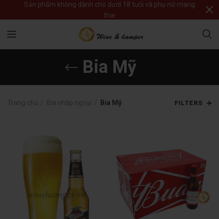
Sản phẩm không dành cho dưới 18 tuổi và phụ nữ mang
thai
Bia Mỹ
Trang chủ
Bia nhập ngoại
Bia Mỹ
FILTERS