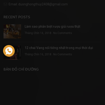
Email: duonghongthuy2408@gmail.com
RECENT POSTS
Làm sao phân biệt rượu giả rượu thật
Tháng Chín 16, 2018
No Comments
12 chai Vang nổi tiếng nhất trong mọi thời đại
Tháng Chín 16, 2018
No Comments
BẢN ĐỒ CHỈ ĐƯỜNG