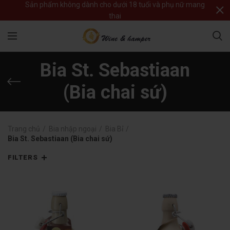
Sản phẩm không dành cho dưới 18 tuổi và phụ nữ mang
thai
Bia St. Sebastiaan
(Bia chai sứ)
Trang chủ
Bia nhập ngoại
Bia Bỉ
Bia St. Sebastiaan (Bia chai sứ)
FILTERS