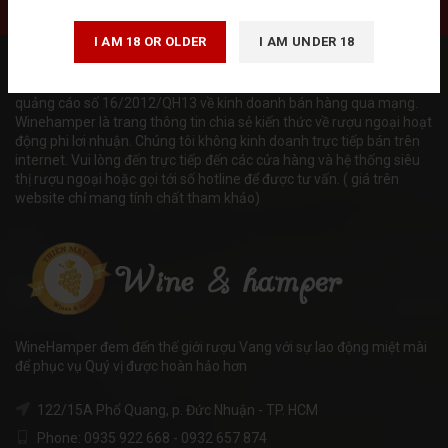
I AM 18 OR OLDER
I AM UNDER 18
Tuân thủ Nghị định số 185/2013/NĐ-CP của Chính phủ và luật
quảng cáo số 16/2012/QH13 về kinh doanh bán hàng qua mạng.
Winehamper là trang thông tin chia sẻ kiến thức về rượu ngoại hoạt
động phi lơi nhuận. Chúng tôi không kinh doanh trực tiếp bán trên
internet. Vui lòng đến trực tiếp đến các cửa hàng và hệ thống siêu
thị rượu ngoại hoặc gọi tới số hotline để được tư vấn. ( giá trên
website chỉ mang tính chất tham khảo)
WineHamper đem đến thế giới rượu Vang với sự lao động miệt mài
để phục vụ Quý vị được hoàn hảo hơn
122/15A Phổ Quang, p. Đức Nhuận - TP. HCM
Phone: 0935 922 668 - 0932 657 874