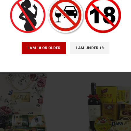
GIỎ QUÀ QT111
GIỎ QUÀ QT41
Giỏ quà tặng Tết
Giỏ quà tặng Tết
850,000
₫
1,100,000
₫
I AM 18 OR OLDER
I AM UNDER 18