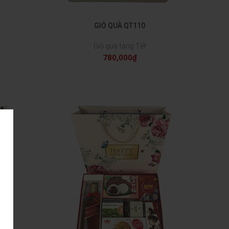
GIỎ QUÀ QT110
Giỏ quà tặng Tết
780,000
₫