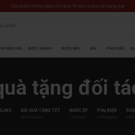
Sản phẩm không dành cho dưới 18 tuổi và phụ nữ mang thai
SPARKLING
RƯỢU MẠNH
RƯỢU MÙI
BIA
PHỤ KIỆN
QU
quà tặng đối tá
KLING
GIỎ QUÀ TẶNG TẾT
NƯỚC ÉP
PHỤ KIỆN
RƯ
182
Products
1
Product
14
Products
69
P