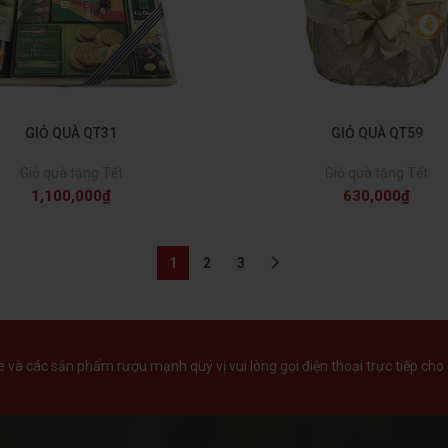
GIỎ QUÀ QT31
GIỎ QUÀ QT59
Giỏ quà tặng Tết
Giỏ quà tặng Tết
1,100,000
₫
630,000
₫
1
2
3
và các sản phẩm rượu mạnh quý vị vui lòng gọi điện thoại trực tiếp cho 