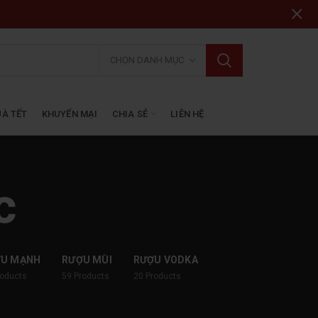
CHỌN DANH MỤC
À TẾT
KHUYẾN MẠI
CHIA SẺ
LIÊN HỆ
c
ỢU MẠNH
RƯỢU MÙI
RƯỢU VODKA
roducts
59
Products
20
Products