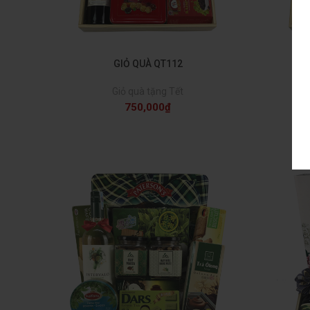
GIỎ QUÀ QT112
Giỏ quà tặng Tết
750,000
₫