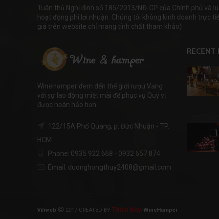
Tuân thủ Nghị định số 185/2013/NĐ-CP của Chính phủ và lu
hoạt động phi lơi nhuận. Chúng tôi không kinh doanh trực tiếp
giá trên website chỉ mang tính chất tham khảo)
RECENT 
WineHamper đem đến thế giới rượu Vang
với sự lao động miệt mài để phục vụ Quý vị
được hoàn hảo hơn
122/15A Phổ Quang, p. Đức Nhuận - TP.
HCM
Phone: 0935 922 668 - 0932 657 874
Email: duonghongthuy2408@gmail.com
Thiên May
Viliweb
2017 CREATED BY
-WineHamper