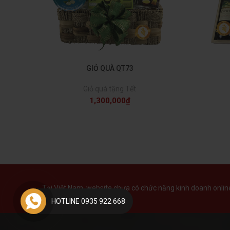
GIỎ QUÀ QT73
Giỏ quà tặng Tết
1,300,000
₫
Tại Việt Nam, website chưa có chức năng kinh doanh online 
HOTLINE 0935 922 668