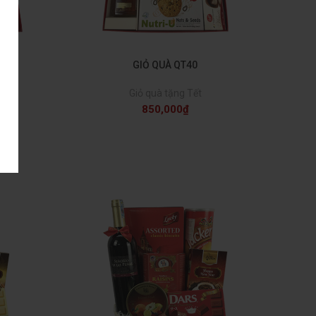
GIỎ QUÀ QT40
Giỏ quà tặng Tết
850,000
₫