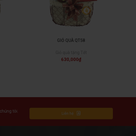
GIỎ QUÀ QT58
Giỏ quà tặng Tết
630,000
₫
chúng tôi.
Liên hệ