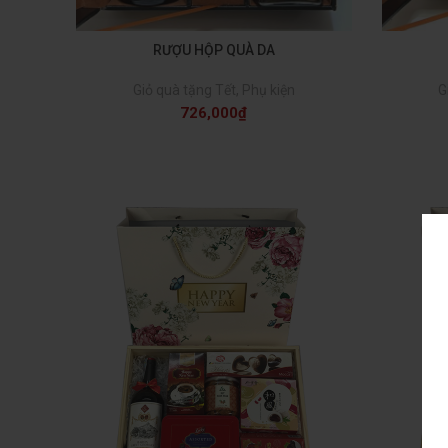
RƯỢU HỘP QUÀ DA
Giỏ quà tặng Tết
,
Phụ kiện
G
726,000
₫