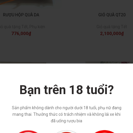
RƯỢU HỘP QUÀ DA
GIỎ QUÀ QT20
iỏ quà tặng Tết
,
Phụ kiện
Giỏ quà tặng Tết
776,000
₫
2,100,000
₫
Bạn trên 18 tuổi?
Sản phẩm không dành cho người dưới 18 tuổi, phụ nữ đang
mang thai. Thưởng thức có trách nhiệm và không lái xe khi
đã uống rượu bia