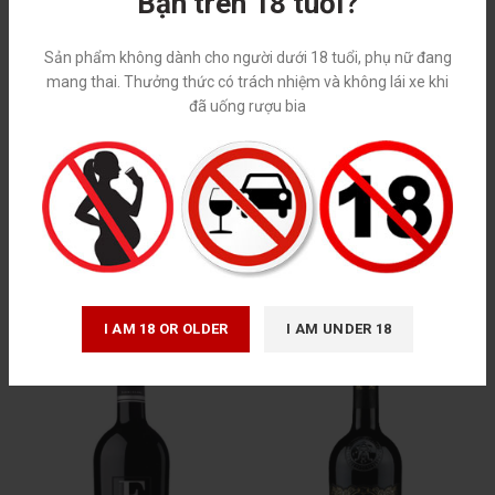
Bạn trên 18 tuổi?
Sản phẩm không dành cho người dưới 18 tuổi, phụ nữ đang
mang thai. Thưởng thức có trách nhiệm và không lái xe khi
đã uống rượu bia
DELFINO LIMITED (750ML/15.5%)
VINDORO SANMARZANO
NEGROAMARO 750ml/15% ITALIA
Vang Ý
Vang Ý
1,200,000
₫
1,050,000
₫
I AM 18 OR OLDER
I AM UNDER 18