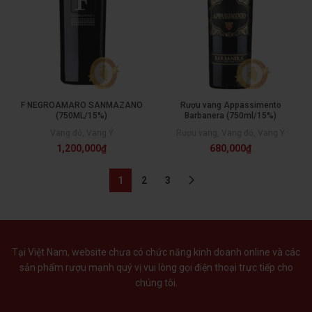
F NEGROAMARO SANMAZANO
Rượu vang Appassimento
(750ML/15%)
Barbanera (750ml/15%)
Vang đỏ
,
Vang Ý
Rượu vang
,
Vang đỏ
,
Vang Ý
1,200,000
₫
680,000
₫
1
2
3
Tại Việt Nam, website chưa có chức năng kinh doanh online và các
sản phẩm rượu mạnh quý vị vui lòng gọi điện thoại trực tiếp cho
chúng tôi.