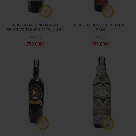
RƯỢU VANG Ý PIGNATARO
TERRE DA ROSSO 13% ITALIA –
PRIMITIVO TAGARO 750ML-13.5%
R563
Vang Ý
Vang Ý
750,000
₫
385,000
₫