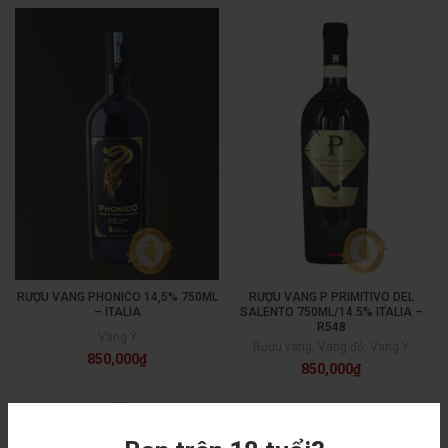
RƯỢU VANG PHONICO 14,5% 750ML
RƯỢU VANG P PRIMITIVO DEL
– ITALIA
SALENTO 750ML/14.5% ITALIA –
R548
Vang Ý
Rượu vang
,
Vang đỏ
,
Vang Ý
850,000
₫
850,000
₫