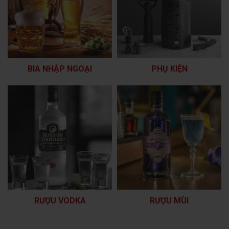
BIA NHẬP NGOẠI
PHỤ KIỆN
RƯỢU VODKA
RƯỢU MÙI