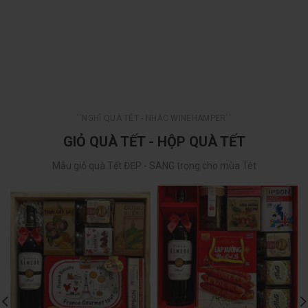
``NGHĨ QUÀ TẾT - NHẮC WINEHAMPER``
GIỎ QUÀ TẾT - HỘP QUÀ TẾT
Mẫu giỏ quà Tết ĐẸP - SANG trọng cho mùa Têt