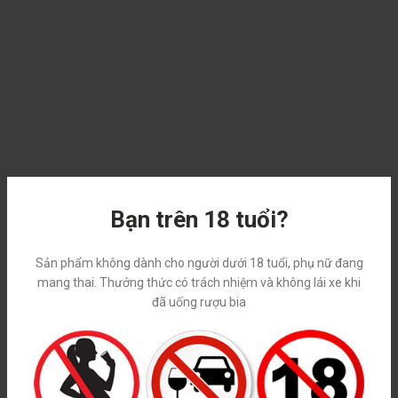
Bạn trên 18 tuổi?
KHUYẾN MÃI ĐẶC BIỆT
Chương trình ưu đãi mới nhất dành cho khách hàng
Sản phẩm không dành cho người dưới 18 tuổi, phụ nữ đang
mang thai. Thưởng thức có trách nhiệm và không lái xe khi
đã uống rượu bia
-9%
-10%