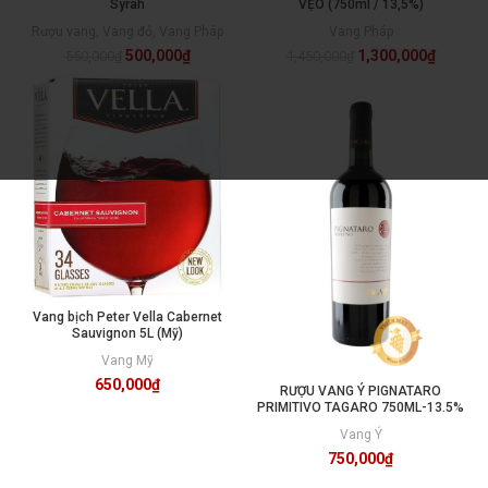
Syrah
VẸO (750ml / 13,5%)
Rượu vang
,
Vang đỏ
,
Vang Pháp
Vang Pháp
500,000
₫
1,300,000
₫
550,000
₫
1,450,000
₫
Vang bịch Peter Vella Cabernet
Sauvignon 5L (Mỹ)
Vang Mỹ
650,000
₫
RƯỢU VANG Ý PIGNATARO
PRIMITIVO TAGARO 750ML-13.5%
Vang Ý
750,000
₫