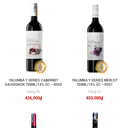
YALUMBA Y SERIES CABERNET
YALUMBA Y SERIES MERLOT
SAUVIGNON 750ML/14% ÚC – R550
750ML/14% ÚC – R551
Vang Úc
Vang Úc
426,000
₫
430,000
₫