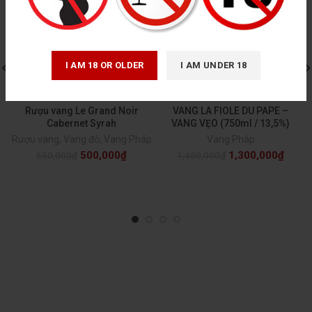
I AM 18 OR OLDER
I AM UNDER 18
Rượu vang Le Grand Noir
VANG LA FIOLE DU PAPE –
Cabernet Syrah
VANG VẸO (750ml / 13,5%)
Rượu vang
,
Vang đỏ
,
Vang Pháp
Vang Pháp
500,000
₫
1,300,000
₫
550,000
₫
1,450,000
₫