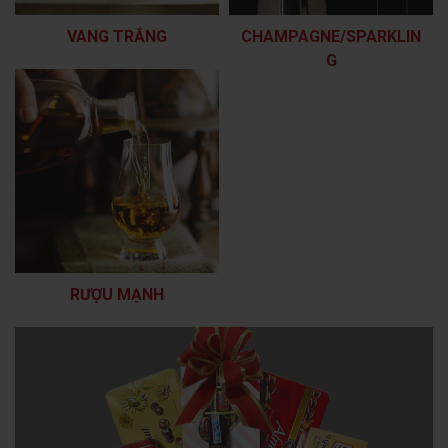
VANG TRẮNG
CHAMPAGNE/SPARKLIN
G
RƯỢU MẠNH