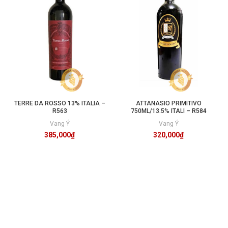
TERRE DA ROSSO 13% ITALIA –
ATTANASIO PRIMITIVO
R563
750ML/13.5% ITALI – R584
Vang Ý
Vang Ý
385,000
₫
320,000
₫