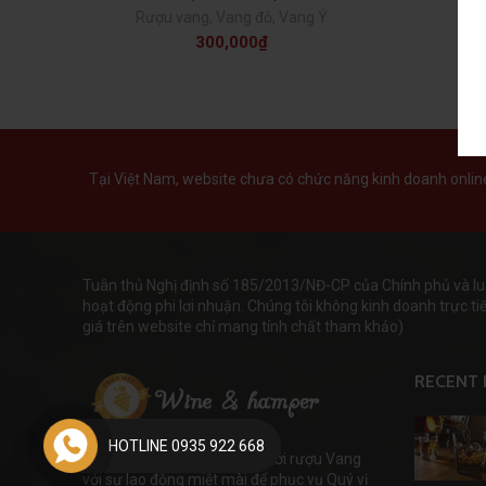
Rượu vang
,
Vang đỏ
,
Vang Ý
300,000
₫
Tại Việt Nam, website chưa có chức năng kinh doanh online 
Tuân thủ Nghị định số 185/2013/NĐ-CP của Chính phủ và lu
hoạt động phi lơi nhuận. Chúng tôi không kinh doanh trực tiếp
giá trên website chỉ mang tính chất tham khảo)
RECENT 
HOTLINE 0935 922 668
WineHamper đem đến thế giới rượu Vang
với sự lao động miệt mài để phục vụ Quý vị