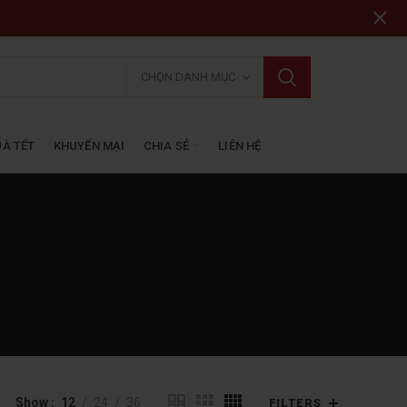
CHỌN DANH MỤC
À TẾT
KHUYẾN MẠI
CHIA SẺ
LIÊN HỆ
Show
12
24
36
FILTERS