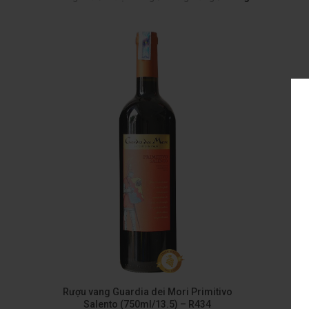
Rượu vang Guardia dei Mori Primitivo
Salento (750ml/13.5) – R434