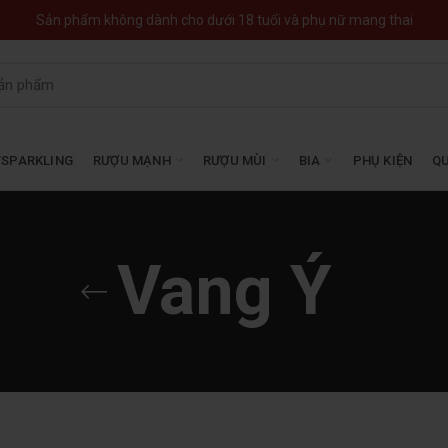
Sản phẩm không dành cho dưới 18 tuổi và phụ nữ mang thai
SPARKLING
RƯỢU MẠNH
RƯỢU MÙI
BIA
PHỤ KIỆN
QU
Vang Ý