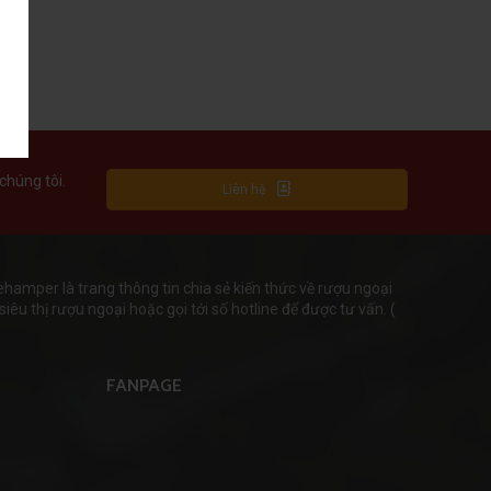
chúng tôi.
Liên hệ
mper là trang thông tin chia sẻ kiến thức về rượu ngoại
iêu thị rượu ngoại hoặc gọi tới số hotline để được tư vấn. (
FANPAGE