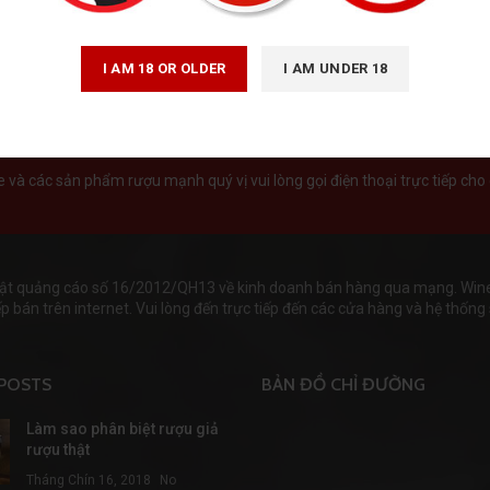
I AM 18 OR OLDER
I AM UNDER 18
và các sản phẩm rượu mạnh quý vị vui lòng gọi điện thoại trực tiếp cho 
ật quảng cáo số 16/2012/QH13 về kinh doanh bán hàng qua mạng. Wineha
 bán trên internet. Vui lòng đến trực tiếp đến các cửa hàng và hệ thống s
POSTS
BẢN ĐỒ CHỈ ĐƯỜNG
Làm sao phân biệt rượu giả
rượu thật
Tháng Chín 16, 2018
No