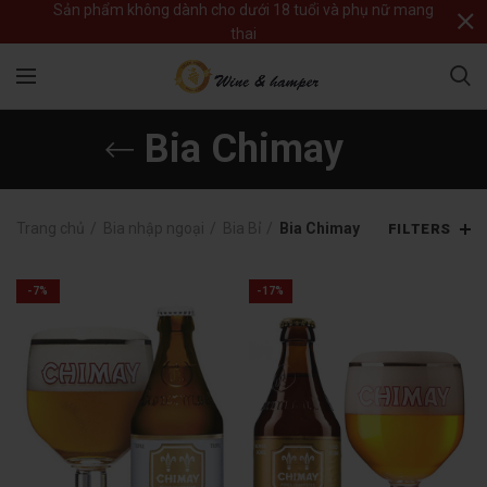
Sản phẩm không dành cho dưới 18 tuổi và phụ nữ mang
thai
Bia Chimay
Trang chủ
Bia nhập ngoại
Bia Bỉ
Bia Chimay
FILTERS
-7%
-17%