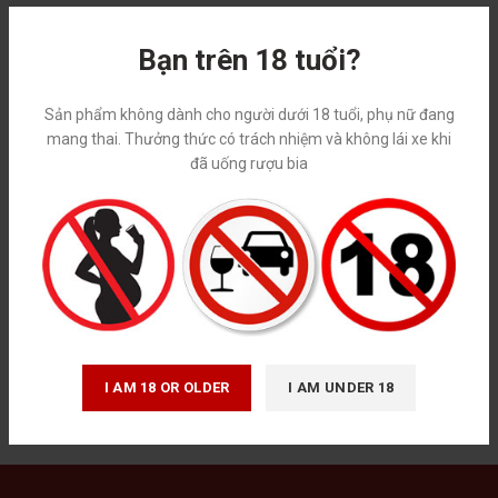
-13%
Bạn trên 18 tuổi?
Sản phẩm không dành cho người dưới 18 tuổi, phụ nữ đang
mang thai. Thưởng thức có trách nhiệm và không lái xe khi
đã uống rượu bia
Bia Chimay đỏ (330ml/7%) – R98
Bia Bỉ
,
Bia Chimay
,
Bia nhập ngoại
I AM 18 OR OLDER
I AM UNDER 18
70,000
₫
80,000
₫