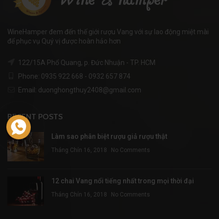
WineHamper đem đến thế giới rượu Vang với sự lao động miệt mài
để phục vụ Quý vị được hoàn hảo hơn
122/15A Phổ Quang, p. Đức Nhuận - TP. HCM
Phone: 0935 922 668 - 0932 657 874
Email: duonghongthuy2408@gmail.com
RECENT POSTS
Làm sao phân biệt rượu giả rượu thật
Tháng Chín 16, 2018
No Comments
12 chai Vang nổi tiếng nhất trong mọi thời đại
Tháng Chín 16, 2018
No Comments