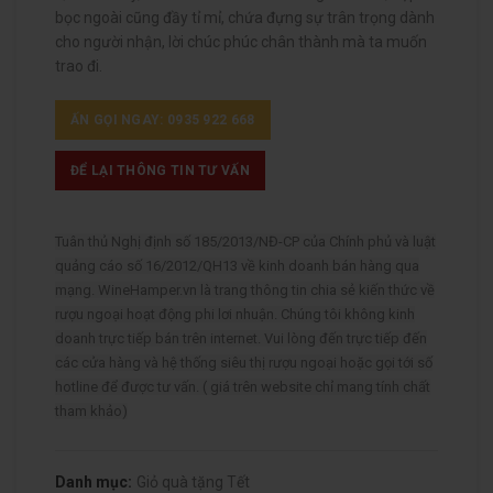
bọc ngoài cũng đầy tỉ mỉ, chứa đựng sự trân trọng dành
cho người nhận, lời chúc phúc chân thành mà ta muốn
trao đi.
ẤN GỌI NGAY: 0935 922 668
ĐỂ LẠI THÔNG TIN TƯ VẤN
Tuân thủ Nghị định số 185/2013/NĐ-CP của Chính phủ và luật
quảng cáo số 16/2012/QH13 về kinh doanh bán hàng qua
mạng. WineHamper.vn là trang thông tin chia sẻ kiến thức về
rượu ngoại hoạt động phi lơi nhuận. Chúng tôi không kinh
doanh trực tiếp bán trên internet. Vui lòng đến trực tiếp đến
các cửa hàng và hệ thống siêu thị rượu ngoại hoặc gọi tới số
hotline để được tư vấn. ( giá trên website chỉ mang tính chất
tham khảo)
Danh mục:
Giỏ quà tặng Tết