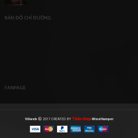
BẢN ĐỒ CHỈ ĐƯỜNG
FANPAGE
Thiên May
Viliweb
2017 CREATED BY
-WineHamper