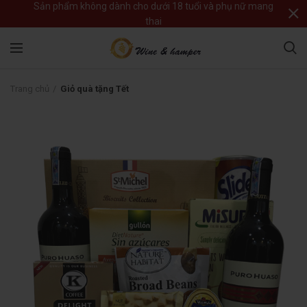
Sản phẩm không dành cho dưới 18 tuổi và phụ nữ mang
thai
Trang chủ
Giỏ quà tặng Tết