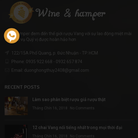
WineHamper đem đến thế giới rượu Vang với sự lao động miệt mài
để phục vụ Quý vị được hoàn hảo hơn
122/15A Phổ Quang, p. Đức Nhuận - TP. HCM
Phone: 0935 922 668 - 0932 657 874
Email: duonghongthuy2408@gmail.com
RECENT POSTS
Làm sao phân biệt rượu giả rượu thật
Tháng Chín 16, 2018
No Comments
12 chai Vang nổi tiếng nhất trong mọi thời đại
Tháng Chín 16, 2018
No Comments