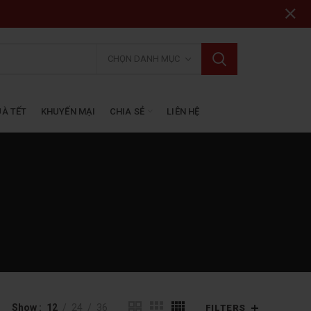
CHỌN DANH MỤC
À TẾT
KHUYẾN MẠI
CHIA SẺ
LIÊN HỆ
Show
12
24
36
FILTERS