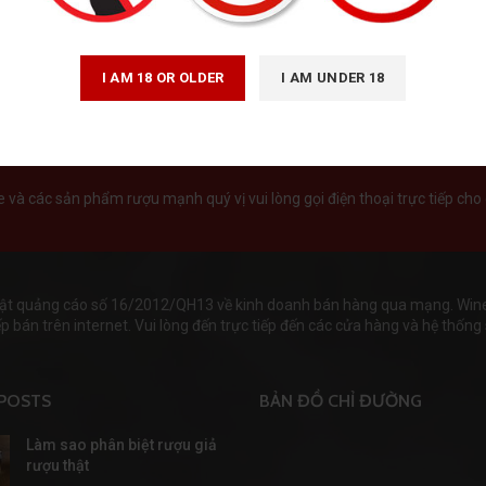
Bia Mỹ
,
Bia nhập ngoại
380,000
₫
I AM 18 OR OLDER
I AM UNDER 18
và các sản phẩm rượu mạnh quý vị vui lòng gọi điện thoại trực tiếp cho 
ật quảng cáo số 16/2012/QH13 về kinh doanh bán hàng qua mạng. Wineha
 bán trên internet. Vui lòng đến trực tiếp đến các cửa hàng và hệ thống s
POSTS
BẢN ĐỒ CHỈ ĐƯỜNG
Làm sao phân biệt rượu giả
rượu thật