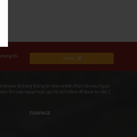
chúng tôi.
Liên hệ
mper là trang thông tin chia sẻ kiến thức về rượu ngoại
iêu thị rượu ngoại hoặc gọi tới số hotline để được tư vấn. (
FANPAGE