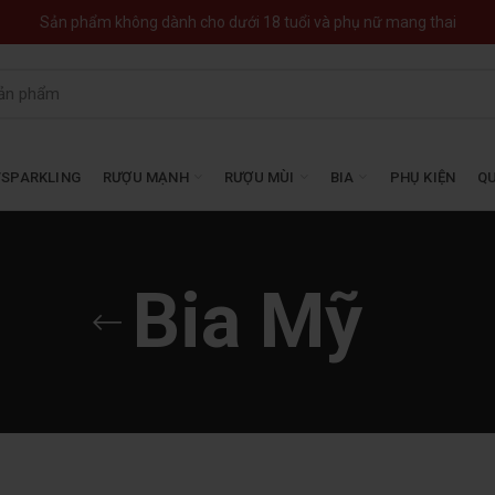
Sản phẩm không dành cho dưới 18 tuổi và phụ nữ mang thai
SPARKLING
RƯỢU MẠNH
RƯỢU MÙI
BIA
PHỤ KIỆN
QU
Bia Mỹ