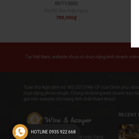
03/11/2022
Bia Mỹ
,
Bia nhập ngoại
700,000
₫
Tại Việt Nam, website chưa có chức năng kinh doanh online 
Tuân thủ Nghị định số 185/2013/NĐ-CP của Chính phủ và lu
hoạt động phi lơi nhuận. Chúng tôi không kinh doanh trực tiếp
giá trên website chỉ mang tính chất tham khảo)
RECENT 
HOTLINE 0935 922 668
WineHamper đem đến thế giới rượu Vang