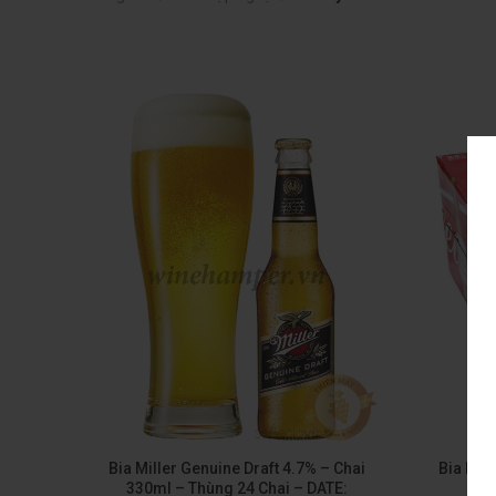
Bia Miller Genuine Draft 4.7% – Chai
Bia Bud
330ml – Thùng 24 Chai – DATE: