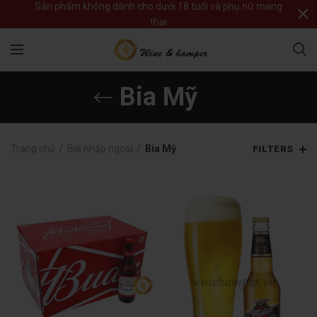
Sản phẩm không dành cho dưới 18 tuổi và phụ nữ mang
thai
Bia Mỹ
Trang chủ
Bia nhập ngoại
Bia Mỹ
FILTERS