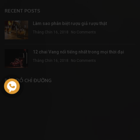
RECENT POSTS
Làm sao phân biệt rượu giả rượu thật
Tháng Chín 16, 2018
No Comments
12 chai Vang nổi tiếng nhất trong mọi thời đại
Tháng Chín 16, 2018
No Comments
BẢN ĐỒ CHỈ ĐƯỜNG