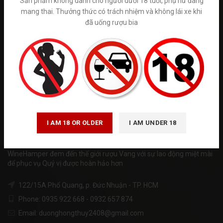
Sản phẩm không dành cho người dưới 18 tuổi, phụ nữ đang
mang thai. Thưởng thức có trách nhiệm và không lái xe khi
đã uống rượu bia
Tuân thủ Nghị định số 185/2013/NĐ-CP của Chính phủ và luật
quảng cáo số 16/2012/QH13 về kinh doanh bán hàng qua mạng.
Winehamper là trang thông tin chia sẻ kiến thức về rượu ngoại hoạt
động phi lơi nhuận. Chúng tôi không kinh doanh trực tiếp bán trên
internet. Vui lòng đến trực tiếp đến các cửa hàng và hệ thống siêu
thị rượu ngoại hoặc gọi tới số hotline để được tư vấn. ( giá trên
website chỉ mang tính chất tham khảo)
I AM 18 OR OLDER
I AM UNDER 18
WineHamper đem đến thế giới rượu Vang với sự lao động miệt mài
để phục vụ Quý vị được hoàn hảo hơn
122/15A Phổ Quang, p. Đức Nhuận - TP. HCM
Phone: 0935 922 668 - 0932 657 874
Email: duonghongthuy2408@gmail.com