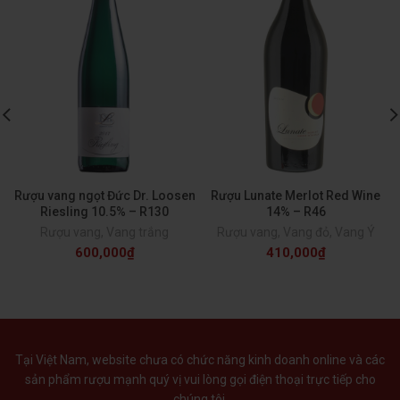
Rượu vang ngọt Đức Dr. Loosen
Rượu Lunate Merlot Red Wine
Riesling 10.5% – R130
14% – R46
Rượu vang
,
Vang trắng
Rượu vang
,
Vang đỏ
,
Vang Ý
600,000
₫
410,000
₫
Tại Việt Nam, website chưa có chức năng kinh doanh online và các
sản phẩm rượu mạnh quý vị vui lòng gọi điện thoại trực tiếp cho
chúng tôi.