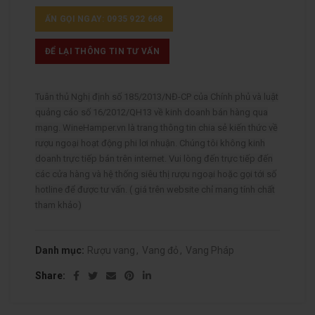
ẤN GỌI NGAY: 0935 922 668
ĐỂ LẠI THÔNG TIN TƯ VẤN
Tuân thủ Nghị định số 185/2013/NĐ-CP của Chính phủ và luật
quảng cáo số 16/2012/QH13 về kinh doanh bán hàng qua
mạng. WineHamper.vn là trang thông tin chia sẻ kiến thức về
rượu ngoại hoạt động phi lơi nhuận. Chúng tôi không kinh
doanh trực tiếp bán trên internet. Vui lòng đến trực tiếp đến
các cửa hàng và hệ thống siêu thị rượu ngoại hoặc gọi tới số
hotline để được tư vấn. ( giá trên website chỉ mang tính chất
tham khảo)
Danh mục:
Rượu vang
,
Vang đỏ
,
Vang Pháp
Share