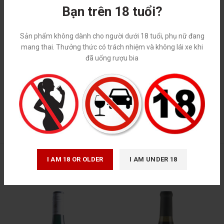
Bạn trên 18 tuổi?
*
Tên
Sản phẩm không dành cho người dưới 18 tuổi, phụ nữ đang
mang thai. Thưởng thức có trách nhiệm và không lái xe khi
đã uống rượu bia
*
Email
I AM 18 OR OLDER
I AM UNDER 18
SẢN PHẨM TƯƠNG TỰ