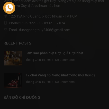
WineHamper đem đến thế giới rượu Vang với sự lao động miệt mài
để phục vụ Quý vị được hoàn hảo hơn
122/15A Phổ Quang, p. Đức Nhuận - TP. HCM
Phone: 0935 922 668 - 0932 657 874
Email: duonghongthuy2408@gmail.com
RECENT POSTS
Làm sao phân biệt rượu giả rượu thật
Tháng Chín 16, 2018
No Comments
12 chai Vang nổi tiếng nhất trong mọi thời đại
Tháng Chín 16, 2018
No Comments
BẢN ĐỒ CHỈ ĐƯỜNG