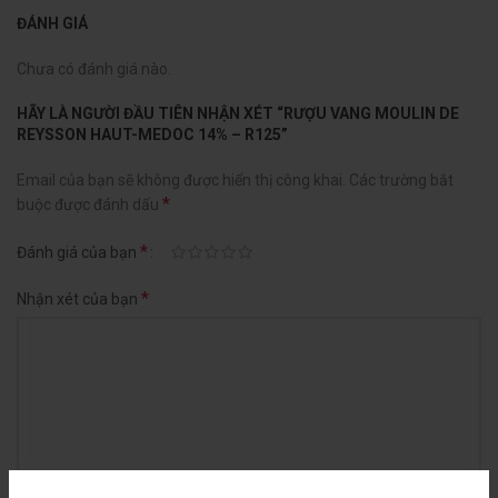
ĐÁNH GIÁ
Chưa có đánh giá nào.
HÃY LÀ NGƯỜI ĐẦU TIÊN NHẬN XÉT “RƯỢU VANG MOULIN DE
REYSSON HAUT-MEDOC 14% – R125”
Email của bạn sẽ không được hiển thị công khai.
Các trường bắt
*
buộc được đánh dấu
*
Đánh giá của bạn
*
Nhận xét của bạn