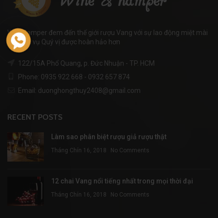
WineHamper đem đến thế giới rượu Vang với sự lao động miệt mài
để phục vụ Quý vị được hoàn hảo hơn
122/15A Phổ Quang, p. Đức Nhuận - TP. HCM
Phone: 0935 922 668 - 0932 657 874
Email: duonghongthuy2408@gmail.com
RECENT POSTS
Làm sao phân biệt rượu giả rượu thật
Tháng Chín 16, 2018
No Comments
12 chai Vang nổi tiếng nhất trong mọi thời đại
Tháng Chín 16, 2018
No Comments