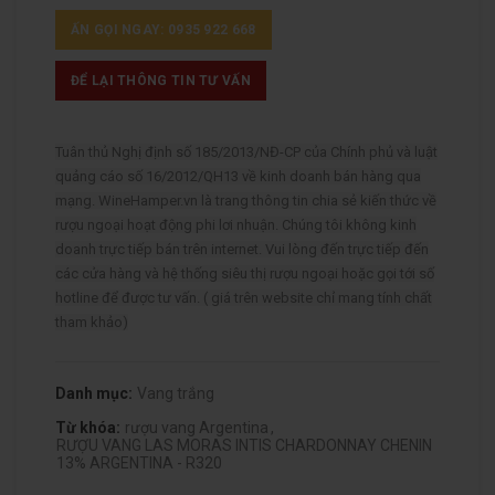
ẤN GỌI NGAY: 0935 922 668
ĐỂ LẠI THÔNG TIN TƯ VẤN
Tuân thủ Nghị định số 185/2013/NĐ-CP của Chính phủ và luật
quảng cáo số 16/2012/QH13 về kinh doanh bán hàng qua
mạng. WineHamper.vn là trang thông tin chia sẻ kiến thức về
rượu ngoại hoạt động phi lơi nhuận. Chúng tôi không kinh
doanh trực tiếp bán trên internet. Vui lòng đến trực tiếp đến
các cửa hàng và hệ thống siêu thị rượu ngoại hoặc gọi tới số
hotline để được tư vấn. ( giá trên website chỉ mang tính chất
tham khảo)
Danh mục:
Vang trắng
Từ khóa:
rượu vang Argentina
,
RƯỢU VANG LAS MORAS INTIS CHARDONNAY CHENIN
13% ARGENTINA - R320