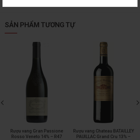
SẢN PHẨM TƯƠNG TỰ
Rượu vang Gran Passione
Rượu vang Chateau BATAILLEY
Rosso Veneto 14% – R47
PAUILLAC Grand Cru 13% –