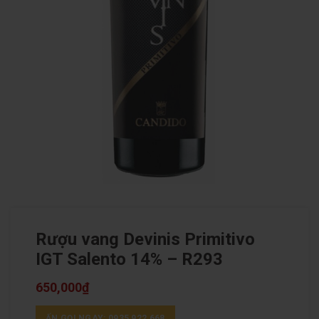
Rượu vang Devinis Primitivo
IGT Salento 14% – R293
650,000
₫
ẤN GỌI NGAY: 0935 922 668