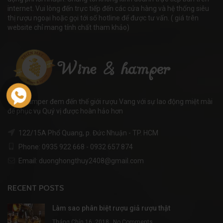
internet. Vui lòng đến trực tiếp đến các cửa hàng và hệ thống siêu
thị rượu ngoại hoặc gọi tới số hotline để được tư vấn. ( giá trên
website chỉ mang tính chất tham khảo)
WineHamper đem đến thế giới rượu Vang với sự lao động miệt mài
để phục vụ Quý vị được hoàn hảo hơn
122/15A Phổ Quang, p. Đức Nhuận - TP. HCM
Phone: 0935 922 668 - 0932 657 874
Email: duonghongthuy2408@gmail.com
RECENT POSTS
Làm sao phân biệt rượu giả rượu thật
Tháng Chín 16, 2018
No Comments