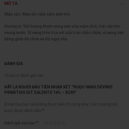
MÔ TẢ
Màu sắc: Màu đỏ ruby sẫm ánh tím
Hương vị: Với hương thơm nồng nàn của mận chín, trái cây tím
mọng nước. Vị vang tròn trịa với cấu trúc chắc chắn, vị vang cân
bằng giữa độ chua và độ ngọt nhẹ
ĐÁNH GIÁ
Chưa có đánh giá nào.
HÃY LÀ NGƯỜI ĐẦU TIÊN NHẬN XÉT “RƯỢU VANG DEVINIS
PRIMITIVO IGT SALENTO 14% – R293”
Email của bạn sẽ không được hiển thị công khai.
Các trường bắt
*
buộc được đánh dấu
*
Đánh giá của bạn