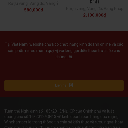
R141
Rượu vang
,
Vang đỏ
,
Vang Ý
Rượu vang
,
Vang đỏ
,
Vang Pháp
580,000
₫
2,100,000
₫
Tại Việt Nam, website chưa có chức năng kinh doanh online và các
sản phẩm rượu mạnh quý vị vui lòng gọi điện thoại trực tiếp cho
chúng tôi.
Liên hệ
Tuân thủ Nghị định số 185/2013/NĐ-CP của Chính phủ và luật
quảng cáo số 16/2012/QH13 về kinh doanh bán hàng qua mạng.
Winehamper là trang thông tin chia sẻ kiến thức về rượu ngoại hoạt
động phi lơi nhuận. Chúng tôi không kinh doanh trực tiếp bán trên