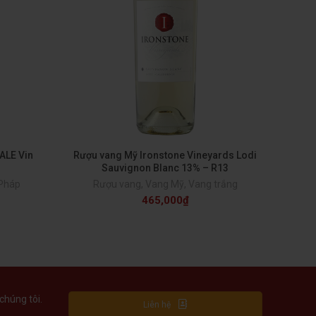
ALE Vin
Rượu vang Mỹ Ironstone Vineyards Lodi
Rư
Sauvignon Blanc 13% – R13
C
Pháp
Rượu vang
,
Vang Mỹ
,
Vang trắng
465,000
₫
chúng tôi.
Liên hệ