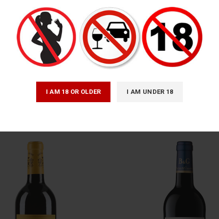
*
Tên
I AM 18 OR OLDER
I AM UNDER 18