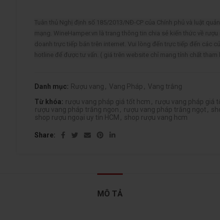
Tuân thủ Nghị định số 185/2013/NĐ-CP của Chính phủ và luật qu
mạng. WineHamper.vn là trang thông tin chia sẻ kiến thức về rượu
doanh trực tiếp bán trên internet. Vui lòng đến trực tiếp đến các c
hotline để được tư vấn. ( giá trên website chỉ mang tính chất tham
Danh mục:
Rượu vang
,
Vang Pháp
,
Vang trắng
Từ khóa:
rượu vang pháp giá tốt hcm
,
rượu vang pháp giá 
rượu vang pháp trắng ngon
,
rượu vang pháp trắng ngọt
,
sh
shop rượu ngoại uy tín HCM
,
shop rượu vang hcm
Share
MÔ TẢ