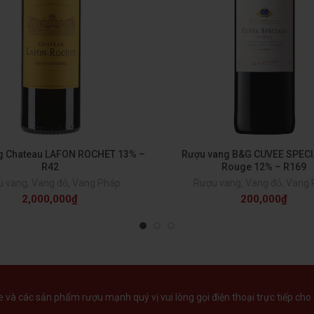
g Chateau LAFON ROCHET 13% –
Rượu vang B&G CUVEE SPECI
R42
Rouge 12% – R169
u vang
,
Vang đỏ
,
Vang Pháp
Rượu vang
,
Vang đỏ
,
Vang 
2,000,000
₫
200,000
₫
và các sản phẩm rượu mạnh quý vị vui lòng gọi điện thoại trực tiếp cho 