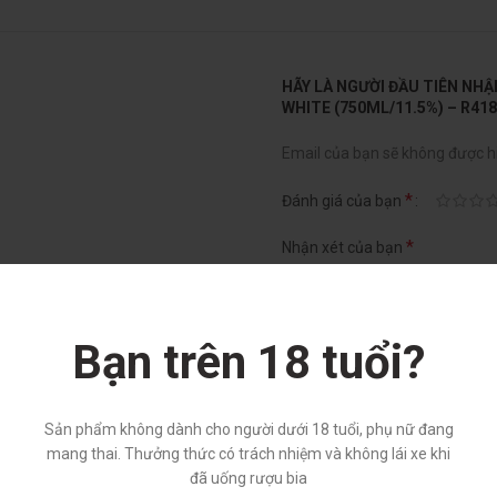
HÃY LÀ NGƯỜI ĐẦU TIÊN NH
WHITE (750ML/11.5%) – R418
Email của bạn sẽ không được hi
*
Đánh giá của bạn
*
Nhận xét của bạn
Bạn trên 18 tuổi?
Sản phẩm không dành cho người dưới 18 tuổi, phụ nữ đang
mang thai. Thưởng thức có trách nhiệm và không lái xe khi
đã uống rượu bia