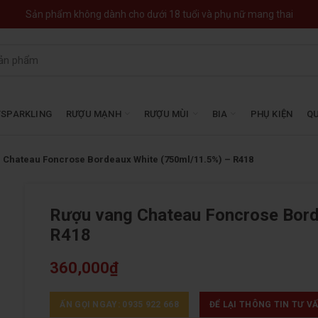
Sản phẩm không dành cho dưới 18 tuổi và phụ nữ mang thai
SPARKLING
RƯỢU MẠNH
RƯỢU MÙI
BIA
PHỤ KIỆN
QU
 Chateau Foncrose Bordeaux White (750ml/11.5%) – R418
Rượu vang Chateau Foncrose Bord
R418
360,000
₫
ẤN GỌI NGAY: 0935 922 668
ĐỂ LẠI THÔNG TIN TƯ V