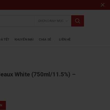
CHỌN DANH MỤC
À TẾT
KHUYẾN MẠI
CHIA SẺ
LIÊN HỆ
eaux White (750ml/11.5%) –
ẤN