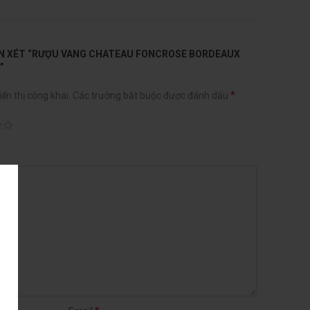
ẬN XÉT “RƯỢU VANG CHATEAU FONCROSE BORDEAUX
”
*
ển thị công khai.
Các trường bắt buộc được đánh dấu