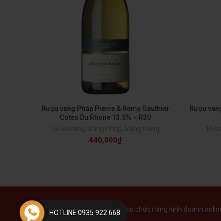
Rượu vang Pháp Pierre & Remy Gauthier
Rượu van
Cotes Du Rhone 13.5% – R30
Rượu vang
,
Vang Pháp
,
Vang trắng
Rượ
440,000
₫
Tại Việt Nam, website chưa có chức năng kinh doanh online 
HOTLINE 0935 922 668