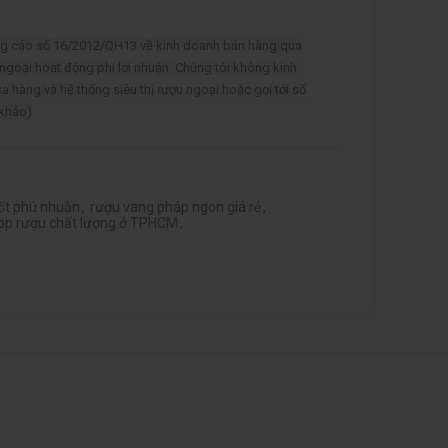
ảng cáo số 16/2012/QH13 về kinh doanh bán hàng qua
 ngoại hoạt động phi lơi nhuận. Chúng tôi không kinh
ửa hàng và hệ thống siêu thị rượu ngoại hoặc gọi tới số
 khảo)
tốt phú nhuận
,
rượu vang pháp ngon giá rẻ
,
op rượu chất lượng ở TPHCM
,