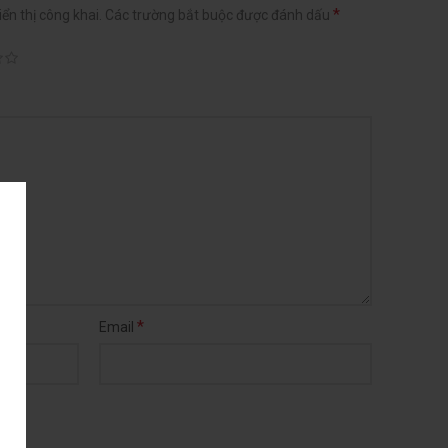
*
ển thị công khai.
Các trường bắt buộc được đánh dấu
*
Email