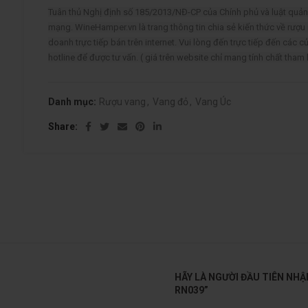
Tuân thủ Nghị định số 185/2013/NĐ-CP của Chính phủ và luật qu
mạng. WineHamper.vn là trang thông tin chia sẻ kiến thức về rượu
doanh trực tiếp bán trên internet. Vui lòng đến trực tiếp đến các c
hotline để được tư vấn. ( giá trên website chỉ mang tính chất tham
Danh mục:
Rượu vang
,
Vang đỏ
,
Vang Úc
Share
HÃY LÀ NGƯỜI ĐẦU TIÊN NHẬ
RN039”