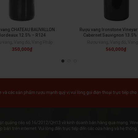
 vang CHATEAU BAUVALLON
Rượu vang Ironstone Vineyar
Bordeaux 12.5% – R124
Cabernet Sauvignon 13.5%
u vang
,
Vang đỏ
,
Vang Pháp
Rượu vang
,
Vang đỏ
,
Vang
350,000
₫
560,000
₫
và các sản phẩm rượu mạnh quý vị vui lòng gọi điện thoại trực tiếp cho 
ật quảng cáo số 16/2012/QH13 về kinh doanh bán hàng qua mạng. Wineha
 bán trên internet. Vui lòng đến trực tiếp đến các cửa hàng và hệ thống s