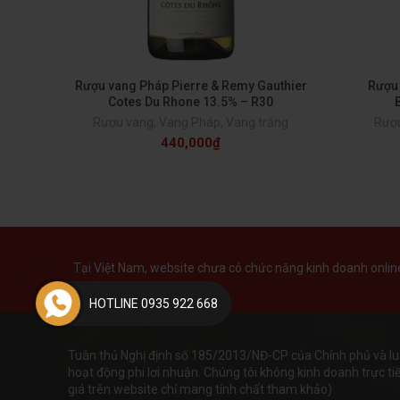
Rượu vang Pháp Pierre & Remy Gauthier
Rượu
Cotes Du Rhone 13.5% – R30
Rượu vang
,
Vang Pháp
,
Vang trắng
Rượ
440,000
₫
Tại Việt Nam, website chưa có chức năng kinh doanh online 
HOTLINE 0935 922 668
Tuân thủ Nghị định số 185/2013/NĐ-CP của Chính phủ và lu
hoạt động phi lơi nhuận. Chúng tôi không kinh doanh trực tiếp
giá trên website chỉ mang tính chất tham khảo)