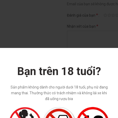
Email của bạn sẽ không được hi
*
Đánh giá của bạn
*
Nhận xét của bạn
Bạn trên 18 tuổi?
*
Tên
Sản phẩm không dành cho người dưới 18 tuổi, phụ nữ đang
mang thai. Thưởng thức có trách nhiệm và không lái xe khi
đã uống rượu bia