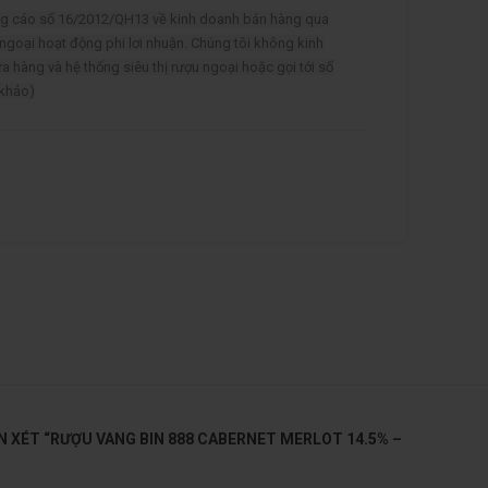
ảng cáo số 16/2012/QH13 về kinh doanh bán hàng qua
 ngoại hoạt động phi lơi nhuận. Chúng tôi không kinh
ửa hàng và hệ thống siêu thị rượu ngoại hoặc gọi tới số
 khảo)
N XÉT “RƯỢU VANG BIN 888 CABERNET MERLOT 14.5% –