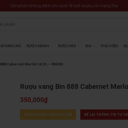
Sản phẩm không dành cho dưới 18 tuổi và phụ nữ mang thai
SPARKLING
RƯỢU MẠNH
RƯỢU MÙI
BIA
PHỤ KIỆN
QU
 888 Cabernet Merlot 14.5% – RN039
Rượu vang Bin 888 Cabernet Merl
350,000
₫
ẤN GỌI NGAY: 0935 922 668
ĐỂ LẠI THÔNG TIN TƯ V