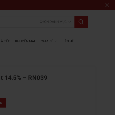
CHỌN DANH MỤC
À TẾT
KHUYẾN MẠI
CHIA SẺ
LIÊN HỆ
ot 14.5% – RN039
ẤN