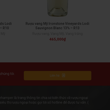
ds Lodi
Rượu vang Mỹ Ironstone Vineyards Lodi
Rư
 – R10
Sauvignon Blanc 13% – R13
 Mỹ
Rượu vang
,
Vang Mỹ
,
Vang trắng
R
465,000
₫
chúng tôi.
Liên hệ
mper là trang thông tin chia sẻ kiến thức về rượu ngoại
iêu thị rượu ngoại hoặc gọi tới số hotline để được tư vấn. (