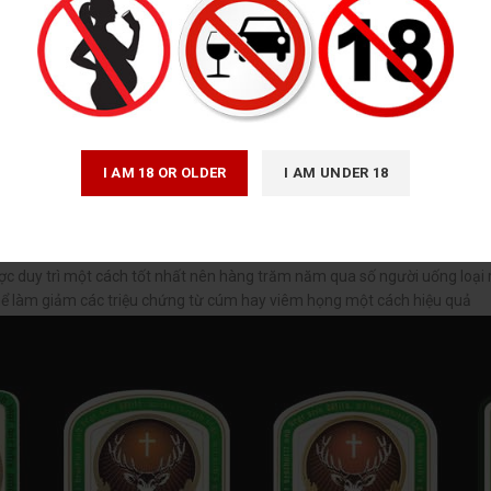
I AM 18 OR OLDER
I AM UNDER 18
ter Phục Vụ Khách Du Lịch
trải qua quá trình sản xuất nghiêm ngặt, rượu chưng cất xong được ủ tr
ược duy trì một cách tốt nhất nên hàng trăm năm qua số người uống loại rư
hể làm giảm các triệu chứng từ cúm hay viêm họng một cách hiệu quả