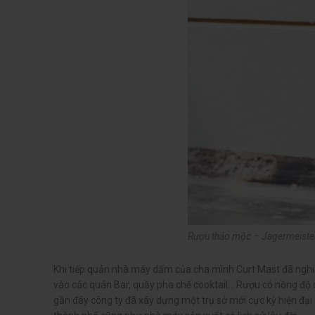
Rượu thảo mộc – Jagermeist
Khi tiếp quản nhà máy dấm của cha mình Curt Mast đã nghiên
vào các quán Bar, quầy pha chế cooktail… Rượu có nồng độ c
gần đây công ty đã xây dựng một trụ sở mới cực kỳ hiện đại