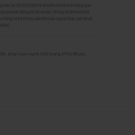
ảng cáo số 16/2012/QH13 về kinh doanh bán hàng qua
 ngoại hoạt động phi lơi nhuận. Chúng tôi không kinh
ửa hàng và hệ thống siêu thị rượu ngoại hoặc gọi tới số
 khảo)
HCM
,
shop rượu mạnh chất lượng ở Phú Nhuận
,