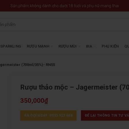
Sản phẩm không dành cho dưới 18 tuổi và phụ nữ mang thai
SPARKLING
RƯỢU MẠNH
RƯỢU MÙI
BIA
PHỤ KIỆN
QU
germeister (700ml/35%)- RN55
Rượu thảo mộc – Jagermeister (
350,000
₫
ẤN GỌI NGAY: 0935 922 668
ĐỂ LẠI THÔNG TIN TƯ V