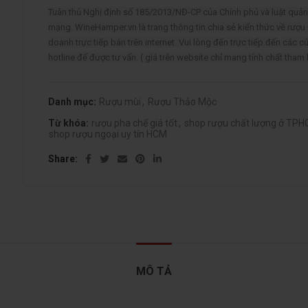
Tuân thủ Nghị định số 185/2013/NĐ-CP của Chính phủ và luật qu
mạng. WineHamper.vn là trang thông tin chia sẻ kiến thức về rượu
doanh trực tiếp bán trên internet. Vui lòng đến trực tiếp đến các c
hotline để được tư vấn. ( giá trên website chỉ mang tính chất tham
Danh mục:
Rượu mùi
,
Rượu Thảo Mộc
Từ khóa:
rượu pha chế giá tốt
,
shop rượu chất lượng ở TP
shop rượu ngoại uy tín HCM
Share
MÔ TẢ