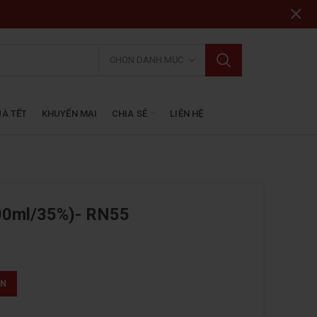
CHỌN DANH MỤC
À TẾT
KHUYẾN MẠI
CHIA SẺ
LIÊN HỆ
700ml/35%)- RN55
ẤN