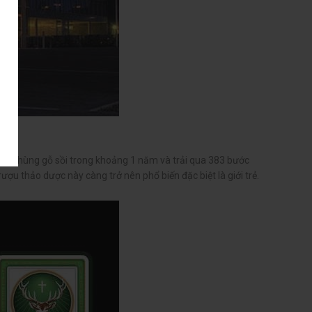
ong thùng gỗ sồi trong khoảng 1 năm và trải qua 383 bước
ợu thảo dược này càng trở nên phổ biến đặc biệt là giới trẻ.