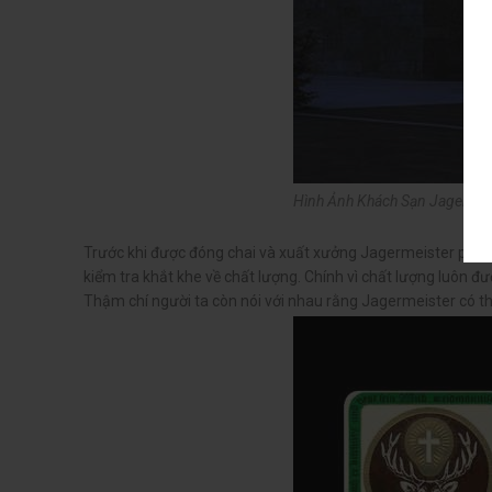
Hình Ảnh Khách Sạn Jagermeis
Trước khi được đóng chai và xuất xưởng Jagermeister phải 
kiểm tra khắt khe về chất lượng. Chính vì chất lượng luôn đ
Thậm chí người ta còn nói với nhau rằng Jagermeister có t