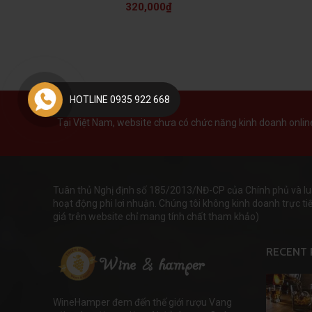
320,000
₫
HOTLINE 0935 922 668
Tại Việt Nam, website chưa có chức năng kinh doanh online 
Tuân thủ Nghị định số 185/2013/NĐ-CP của Chính phủ và lu
hoạt động phi lơi nhuận. Chúng tôi không kinh doanh trực tiếp
giá trên website chỉ mang tính chất tham khảo)
RECENT 
WineHamper đem đến thế giới rượu Vang