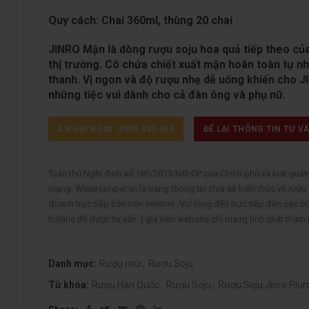
Quy cách: Chai 360ml, thùng 20 chai
JINRO Mận là dòng rượu soju hoa quả tiếp theo củ
thị trường. Có chứa chiết xuất mận hoàn toàn tự n
thanh. Vị ngon và độ rượu nhẹ dễ uống khiến cho J
những tiệc vui dành cho cả đàn ông và phụ nữ.
ẤN GỌI NGAY: 0935 922 668
ĐỂ LẠI THÔNG TIN TƯ V
Tuân thủ Nghị định số 185/2013/NĐ-CP của Chính phủ và luật qu
mạng. WineHamper.vn là trang thông tin chia sẻ kiến thức về rượu
doanh trực tiếp bán trên internet. Vui lòng đến trực tiếp đến các c
hotline để được tư vấn. ( giá trên website chỉ mang tính chất tham
Danh mục:
Rượu mùi
,
Rượu Soju
Từ khóa:
Rượu Hàn Quốc
,
Rượu Soju
,
Rượu Soju Jinro Plu