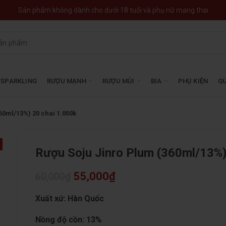
Sản phẩm không dành cho dưới 18 tuổi và phụ nữ mang thai
SPARKLING
RƯỢU MẠNH
RƯỢU MÙI
BIA
PHỤ KIỆN
QU
60ml/13%) 20 chai 1.050k
Rượu Soju Jinro Plum (360ml/13%)
55,000
₫
60,000
₫
Xuất xứ: Hàn Quốc
Nồng độ cồn: 13%