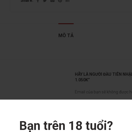
Share
MÔ TẢ
HÃY LÀ NGƯỜI ĐẦU TIÊN NHẬ
1.050K”
Email của bạn sẽ không được hi
*
Đánh giá của bạn
*
Nhận xét của bạn
Bạn trên 18 tuổi?