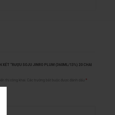
N XÉT “RƯỢU SOJU JINRO PLUM (360ML/13%) 20 CHAI
*
ển thị công khai.
Các trường bắt buộc được đánh dấu