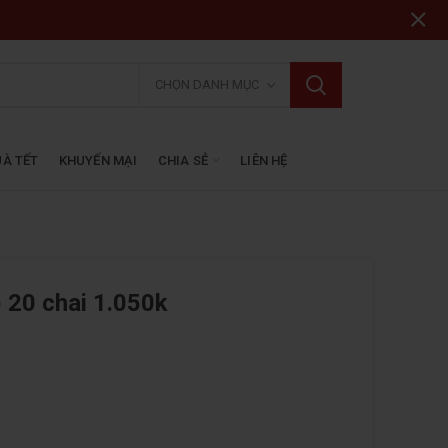
CHỌN DANH MỤC
À TẾT
KHUYẾN MẠI
CHIA SẺ
LIÊN HỆ
 20 chai 1.050k