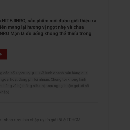
a HITEJINRO, sản phẩm mới được giới thiệu ra
hiên mang lại hương vị ngọt nhẹ và chua
INRO Mận là đồ uống không thể thiếu trong
ẤN
ảng cáo số 16/2012/QH13 về kinh doanh bán hàng qua
 ngoại hoạt động phi lơi nhuận. Chúng tôi không kinh
ửa hàng và hệ thống siêu thị rượu ngoại hoặc gọi tới số
 khảo)
m
,
shop rượu bia nhập uy tín giá tốt ở TPHCM