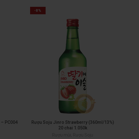
-8%
 – PC004
Rượu Soju Jinro Strawberry (360ml/13%)
Rư
20 chai 1.050k
Rượu mùi
,
Rượu Soju