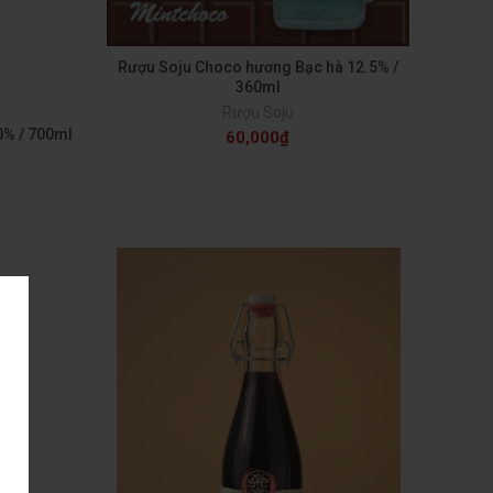
Rượu Soju Choco hương Bạc hà 12.5% /
360ml
Rượu Soju
0% / 700ml
60,000
₫