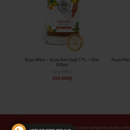
Rượu Mầm – Rượu Kim Quất 17% – Chai
Rượu Patr
530ml
Rượu Mầm
260,000
₫
Tại Việt Nam, website chưa có chức năng kinh doanh online 