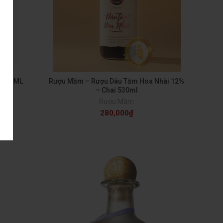
n 500ML
Rượu Mầm – Rượu Dâu Tằm Hoa Nhài 12%
– Chai 530ml
Rượu Mầm
280,000
₫