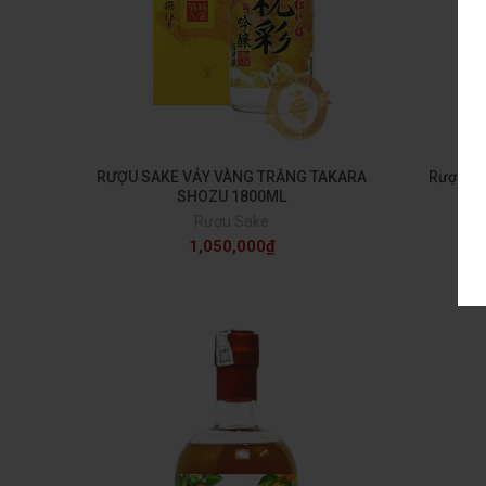
RƯỢU SAKE VẢY VÀNG TRẮNG TAKARA
Rượu Sa
SHOZU 1800ML
Rượu Sake
1,050,000
₫