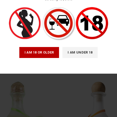
ke vẩy vàng mặt trời 1800ML –
Rượu Mơ Vẩy Vàng Kikkoma
Japan
I AM 18 OR OLDER
I AM UNDER 18
Rượu mùi
Rượu Sake
350,000
₫
750,000
₫