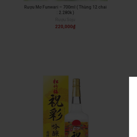
Rượu Mơ Funwari – 700ml ( Thùng 12 chai
: 2.280k )
Rượu Soju
220,000
₫