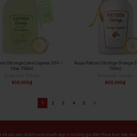
on Citronge Lime Liqueur 35% –
Rượu Patron Citronge Orange 3
Chai 750ml
750ml
Rượu mùi
,
Tequila
Rượu mùi
,
Tequila
850,000
₫
850,000
₫
1
2
3
4
5
và các sản phẩm rượu mạnh quý vị vui lòng gọi điện thoại trực tiếp cho 