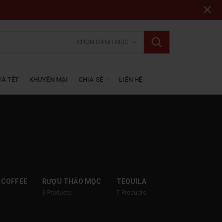
CHỌN DANH MỤC
À TẾT
KHUYẾN MẠI
CHIA SẺ
LIÊN HỆ
 COFFEE
RƯỢU THẢO MỘC
TEQUILA
3
Products
7
Products