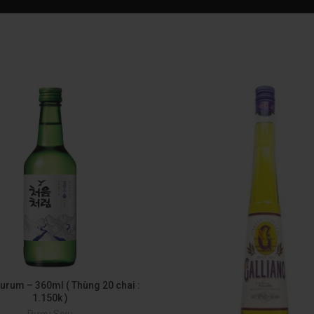
rum – 360ml ( Thùng 20 chai :
1.150k )
Rượu Soju