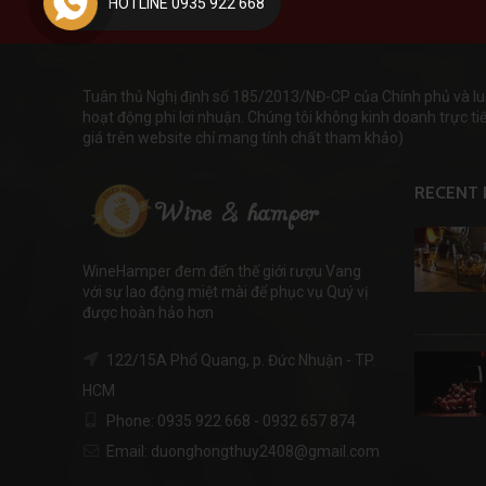
HOTLINE 0935 922 668
Tuân thủ Nghị định số 185/2013/NĐ-CP của Chính phủ và lu
hoạt động phi lơi nhuận. Chúng tôi không kinh doanh trực tiếp
giá trên website chỉ mang tính chất tham khảo)
RECENT 
WineHamper đem đến thế giới rượu Vang
với sự lao động miệt mài để phục vụ Quý vị
được hoàn hảo hơn
122/15A Phổ Quang, p. Đức Nhuận - TP.
HCM
Phone: 0935 922 668 - 0932 657 874
Email: duonghongthuy2408@gmail.com