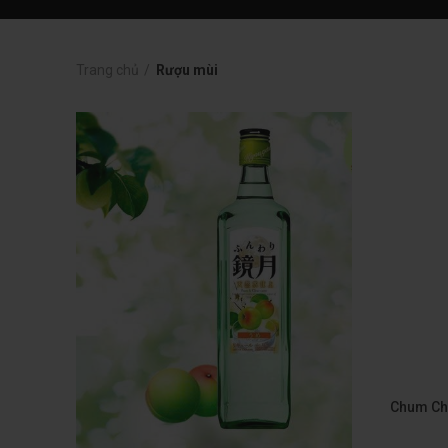
Trang chủ
Rượu mùi
Chum Chu