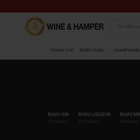
TRANG CHỦ
RƯỢU VANG
CHAMPAGNE/
RƯỢU GIN
RƯỢU LIQUEUR
RƯỢU M
3
Products
12
Products
8
Products