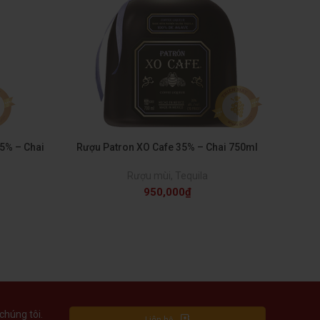
5% – Chai
Rượu Patron XO Cafe 35% – Chai 750ml
Rượu mùi
,
Tequila
950,000
₫
chúng tôi.
Liên hệ