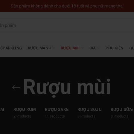
Sản phẩm không dành cho dưới 18 tuổi và phụ nữ mang thai
SPARKLING
RƯỢU MẠNH
RƯỢU MÙI
BIA
PHỤ KIỆN
QU
Rượu mùi
ẦM
RƯỢU RUM
RƯỢU SAKE
RƯỢU SOJU
RƯỢU SỮA/
2
Products
11
Products
9
Products
3
Products