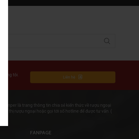
chúng tôi.
Liên hệ
mper là trang thông tin chia sẻ kiến thức về rượu ngoại
iêu thị rượu ngoại hoặc gọi tới số hotline để được tư vấn. (
FANPAGE