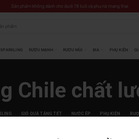
Sản phẩm không dành cho dưới 18 tuổi và phụ nữ mang thai
SPARKLING
RƯỢU MẠNH
RƯỢU MÙI
BIA
PHỤ KIỆN
QU
g Chile chất l
KLING
GIỎ QUÀ TẶNG TẾT
NƯỚC ÉP
PHỤ KIỆN
RƯ
182
Products
1
Product
14
Products
69
P