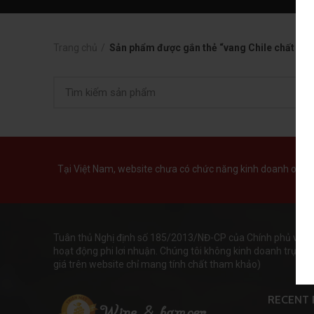
Trang chủ
Sản phẩm được gắn thẻ “vang Chile chất lượ
Tại Việt Nam, website chưa có chức năng kinh doanh online 
Tuân thủ Nghị định số 185/2013/NĐ-CP của Chính phủ và lu
hoạt động phi lơi nhuận. Chúng tôi không kinh doanh trực tiếp
giá trên website chỉ mang tính chất tham khảo)
RECENT 