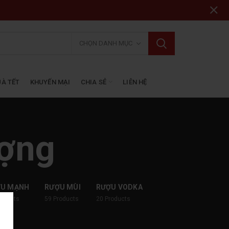
CHỌN DANH MỤC
À TẾT
KHUYẾN MẠI
CHIA SẺ
LIÊN HỆ
ượng
ỢU MẠNH
RƯỢU MÙI
RƯỢU VODKA
roducts
59
Products
20
Products