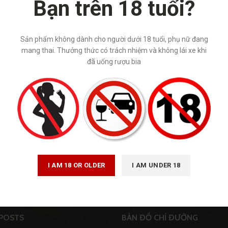
Bạn trên 18 tuổi?
ng”
Sản phẩm không dành cho người dưới 18 tuổi, phụ nữ đang
mang thai. Thưởng thức có trách nhiệm và không lái xe khi
đã uống rượu bia
và các sản phẩm rượu mạnh quý vị vui lòng gọi điện thoại trực tiếp cho 
I AM 18 OR OLDER
I AM UNDER 18
ật quảng cáo số 16/2012/QH13 về kinh doanh bán hàng qua mạng. Wineha
 bán trên internet. Vui lòng đến trực tiếp đến các cửa hàng và hệ thống s
POSTS
BẢN ĐỒ CHỈ ĐƯỜNG