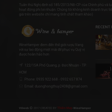
Tuân thủ Nghị định số 185/2013/NĐ-CP của Chính phủ và lu
hoạt động phi lơi nhuận. Chúng tôi không kinh doanh trực tiếp
giá trên website chỉ mang tính chất tham khảo)
RECENT 
WineHamper đem đến thế giới rượu Vang
với sự lao động miệt mài để phục vụ Quý vị
được hoàn hảo hơn
122/15A Phổ Quang, p. Đức Nhuận - TP.
HCM
Phone: 0935 922 668 - 0932 657 874
Email: duonghongthuy2408@gmail.com
Thiên May
Viliweb
2017 CREATED BY
-WineHamper