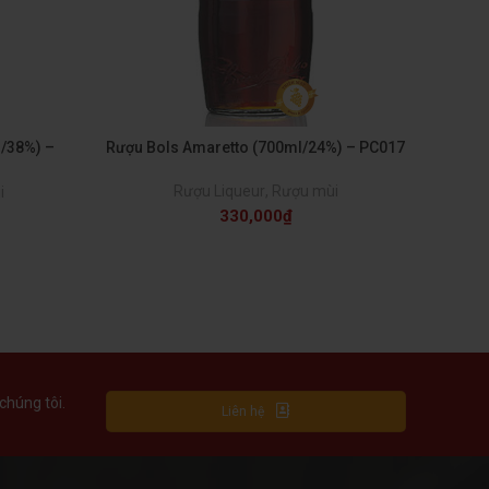
l/38%) –
Rượu Bols Amaretto (700ml/24%) – PC017
Rượu Liqueur
,
Rượu mùi
i
330,000
₫
chúng tôi.
Liên hệ