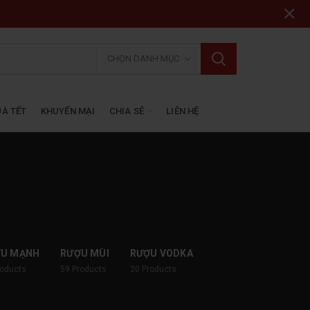
CHỌN DANH MỤC
À TẾT
KHUYẾN MẠI
CHIA SẺ
LIÊN HỆ
ỢU MẠNH
RƯỢU MÙI
RƯỢU VODKA
roducts
59
Products
20
Products