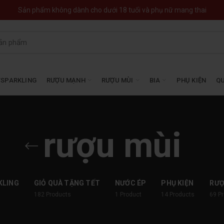
Sản phẩm không dành cho dưới 18 tuổi và phụ nữ mang thai
SPARKLING
RƯỢU MẠNH
RƯỢU MÙI
BIA
PHỤ KIỆN
QU
rượu mùi
KLING
GIỎ QUÀ TẶNG TẾT
NƯỚC ÉP
PHỤ KIỆN
RƯ
182
Products
1
Product
14
Products
69
P