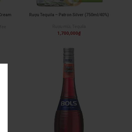
 Cream
Rượu Tequila – Patron Silver (750ml/40%)
Rượu mùi
,
Tequila
fee
1,700,000
₫