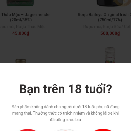
 Thảo Mộc – Jagermeister
Rượu Baileys Original Irish
(20ml/35%)
(750ml/17%)
ượu mùi
,
Rượu Thảo Mộc
Rượu mùi
,
Rượu Sữa/ Cof
45,000
₫
500,000
₫
Bạn trên 18 tuổi?
Sản phẩm không dành cho người dưới 18 tuổi, phụ nữ đang
mang thai. Thưởng thức có trách nhiệm và không lái xe khi
đã uống rượu bia