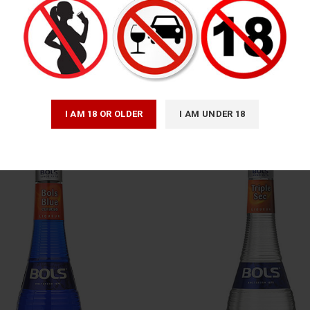
Tequila Olmeca (750ml/43%)
Marie Brizard Grenadine 
Rượu mùi
,
Tequila
Rượu Liqueur
,
Rượu mù
430,000
₫
280,000
₫
I AM 18 OR OLDER
I AM UNDER 18
HẾT HÀNG