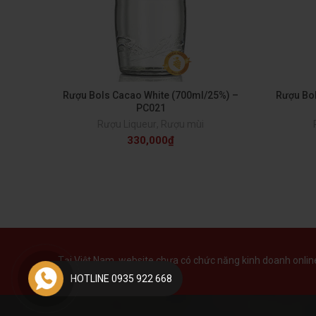
Rượu Bols Cacao White (700ml/25%) –
Rượu Bo
PC021
Rượu Liqueur
,
Rượu mùi
330,000
₫
Tại Việt Nam, website chưa có chức năng kinh doanh online 
HOTLINE 0935 922 668