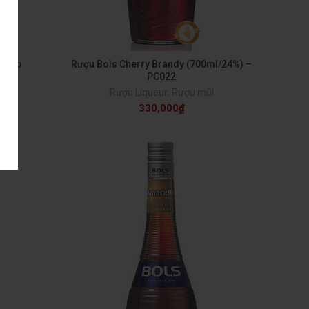
Syrup
Rượu Bols Cherry Brandy (700ml/24%) –
PC022
i
Rượu Liqueur
,
Rượu mùi
330,000
₫