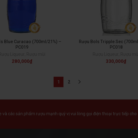
ls Blue Curacao (700ml/21%) –
Rượu Bols Tripple Sec (700m
PC019
PC018
Rượu Liqueur
,
Rượu mùi
Rượu Liqueur
,
Rượu mù
280,000
₫
330,000
₫
1
2
và các sản phẩm rượu mạnh quý vị vui lòng gọi điện thoại trực tiếp cho 