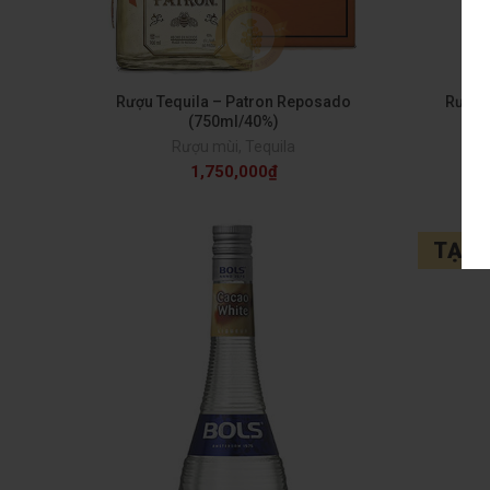
Rượu Tequila – Patron Reposado
Rượu 
(750ml/40%)
Rượu mùi
,
Tequila
1,750,000
₫
TẠM 