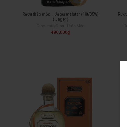
Rượu thảo mộc – Jagermeister (1lit/35%)
Rượu
( Jager )
Rượu mùi
,
Rượu Thảo Mộc
R
480,000
₫