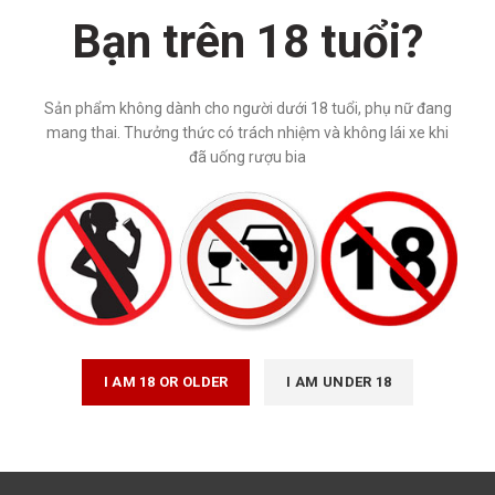
Bạn trên 18 tuổi?
m – Rượu Xí Muội Sapa 19% –
Rượu Mầm – Rượu Chanh Leo Đà
hai 530ml (3 chai 750k)
Chai 530ml
Rượu Mầm
,
Rượu mùi
Rượu Mầm
,
Rượu mùi
Sản phẩm không dành cho người dưới 18 tuổi, phụ nữ đang
280,000
₫
260,000
₫
mang thai. Thưởng thức có trách nhiệm và không lái xe khi
đã uống rượu bia
I AM 18 OR OLDER
I AM UNDER 18