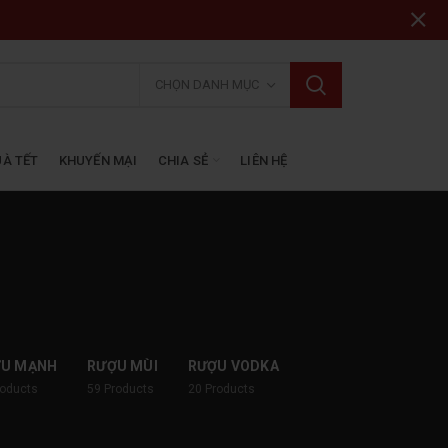
CHỌN DANH MỤC
À TẾT
KHUYẾN MẠI
CHIA SẺ
LIÊN HỆ
ỢU MẠNH
RƯỢU MÙI
RƯỢU VODKA
roducts
59
Products
20
Products