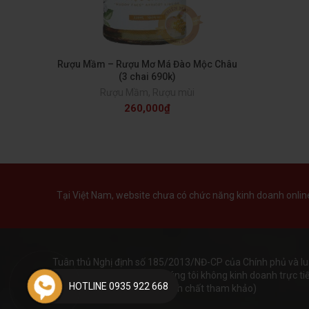
Rượu Mầm – Rượu Mơ Má Đào Mộc Châu
(3 chai 690k)
Rượu Mầm
,
Rượu mùi
260,000
₫
Tại Việt Nam, website chưa có chức năng kinh doanh online 
Tuân thủ Nghị định số 185/2013/NĐ-CP của Chính phủ và lu
hoạt động phi lơi nhuận. Chúng tôi không kinh doanh trực tiếp
HOTLINE 0935 922 668
giá trên website chỉ mang tính chất tham khảo)