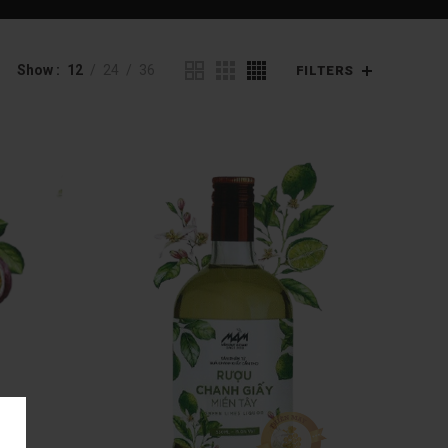
Show
12
24
36
FILTERS