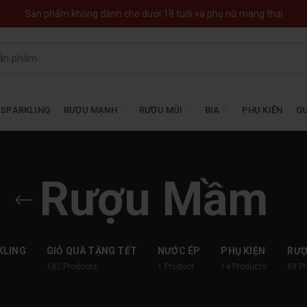
Sản phẩm không dành cho dưới 18 tuổi và phụ nữ mang thai
SPARKLING
RƯỢU MẠNH
RƯỢU MÙI
BIA
PHỤ KIỆN
QU
Rượu Mầm
KLING
GIỎ QUÀ TẶNG TẾT
NƯỚC ÉP
PHỤ KIỆN
RƯ
182
Products
1
Product
14
Products
69
P