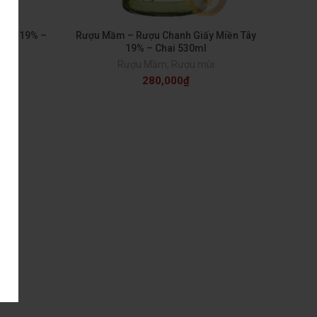
 Lạt 19% –
Rượu Mầm – Rượu Chanh Giấy Miền Tây
19% – Chai 530ml
Rượu Mầm
,
Rượu mùi
280,000
₫