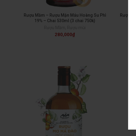
Rượu Mầm – Rượu Mận Máu Hoàng Su Phì
Rượu Mầ
19% – Chai 530ml (3 chai 750k)
C
Rượu Mầm
,
Rượu mùi
280,000
₫