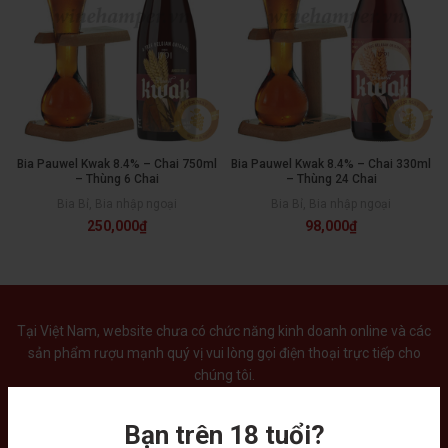
Bia Pauwel Kwak 8.4% – Chai 750ml
Bia Pauwel Kwak 8.4% – Chai 330ml
– Thùng 6 Chai
– Thùng 24 Chai
Bia Bỉ
,
Bia nhập ngoại
Bia Bỉ
,
Bia nhập ngoại
250,000
₫
98,000
₫
Tại Việt Nam, website chưa có chức năng kinh doanh online và các
sản phẩm rượu mạnh quý vị vui lòng gọi điện thoại trực tiếp cho
chúng tôi.
Bạn trên 18 tuổi?