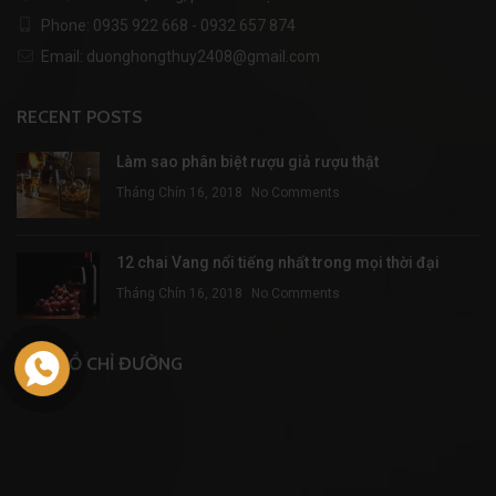
Phone: 0935 922 668 - 0932 657 874
Email: duonghongthuy2408@gmail.com
RECENT POSTS
Làm sao phân biệt rượu giả rượu thật
Tháng Chín 16, 2018
No Comments
12 chai Vang nổi tiếng nhất trong mọi thời đại
Tháng Chín 16, 2018
No Comments
BẢN ĐỒ CHỈ ĐƯỜNG