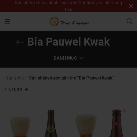
Sản phẩm không dành cho dưới 18 tuổi và phụ nữ mang
thai
Bia Pauwel Kwak
DANH MỤC
Trang chủ
Sản phẩm được gắn thẻ “Bia Pauwel Kwak”
FILTERS