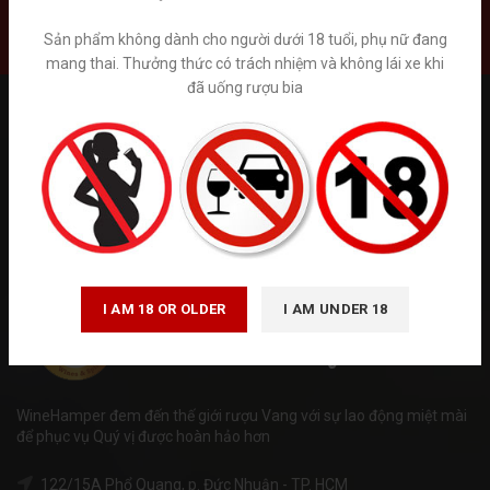
Liên hệ
Sản phẩm không dành cho người dưới 18 tuổi, phụ nữ đang
mang thai. Thưởng thức có trách nhiệm và không lái xe khi
đã uống rượu bia
Tuân thủ Nghị định số 185/2013/NĐ-CP của Chính phủ và luật
quảng cáo số 16/2012/QH13 về kinh doanh bán hàng qua mạng.
Winehamper là trang thông tin chia sẻ kiến thức về rượu ngoại hoạt
động phi lơi nhuận. Chúng tôi không kinh doanh trực tiếp bán trên
internet. Vui lòng đến trực tiếp đến các cửa hàng và hệ thống siêu
thị rượu ngoại hoặc gọi tới số hotline để được tư vấn. ( giá trên
website chỉ mang tính chất tham khảo)
I AM 18 OR OLDER
I AM UNDER 18
WineHamper đem đến thế giới rượu Vang với sự lao động miệt mài
để phục vụ Quý vị được hoàn hảo hơn
122/15A Phổ Quang, p. Đức Nhuận - TP. HCM