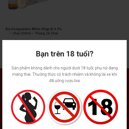
Bia Hoegaarden White Nhập Bỉ 4.9%
– Chai 330ml – Thùng 24 Chai
Bia Bỉ
,
Bia Hoegaarden
,
Bia nhập ngoại
750,000
₫
Bạn trên 18 tuổi?
Sản phẩm không dành cho người dưới 18 tuổi, phụ nữ đang
mang thai. Thưởng thức có trách nhiệm và không lái xe khi
đã uống rượu bia
Tại Việt Nam, website chưa có chức năng kinh doanh online và các
sản phẩm rượu mạnh quý vị vui lòng gọi điện thoại trực tiếp cho
chúng tôi.
Liên hệ