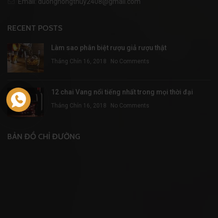
Email: duonghongthuy2408@gmail.com
RECENT POSTS
Làm sao phân biệt rượu giả rượu thật
Tháng Chín 16, 2018
No Comments
12 chai Vang nổi tiếng nhất trong mọi thời đại
Tháng Chín 16, 2018
No Comments
BẢN ĐỒ CHỈ ĐƯỜNG