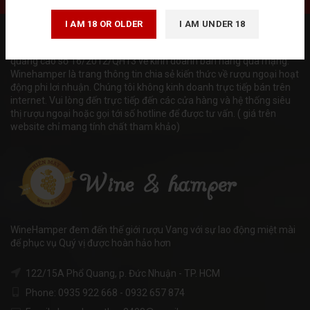
I AM 18 OR OLDER
I AM UNDER 18
Tuân thủ Nghị định số 185/2013/NĐ-CP của Chính phủ và luật
quảng cáo số 16/2012/QH13 về kinh doanh bán hàng qua mạng.
Winehamper là trang thông tin chia sẻ kiến thức về rượu ngoại hoạt
động phi lơi nhuận. Chúng tôi không kinh doanh trực tiếp bán trên
internet. Vui lòng đến trực tiếp đến các cửa hàng và hệ thống siêu
thị rượu ngoại hoặc gọi tới số hotline để được tư vấn. ( giá trên
website chỉ mang tính chất tham khảo)
WineHamper đem đến thế giới rượu Vang với sự lao động miệt mài
để phục vụ Quý vị được hoàn hảo hơn
122/15A Phổ Quang, p. Đức Nhuận - TP. HCM
Phone: 0935 922 668 - 0932 657 874