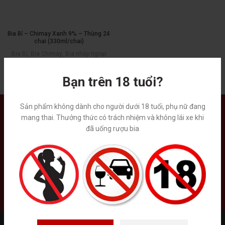
Bia Bỉ – Chimay Xanh 9% – Thùng 24
chai (330ml/chai)
Bia Bỉ
,
Bia Chimay
,
Bia nhập ngoại
1,560,000
₫
1,800,000
₫
Bạn trên 18 tuổi?
Sản phẩm không dành cho người dưới 18 tuổi, phụ nữ đang
mang thai. Thưởng thức có trách nhiệm và không lái xe khi
Tại Việt Nam, website chưa có chức năng kinh doanh online và các
đã uống rượu bia
sản phẩm rượu mạnh quý vị vui lòng gọi điện thoại trực tiếp cho
chúng tôi.
Liên hệ