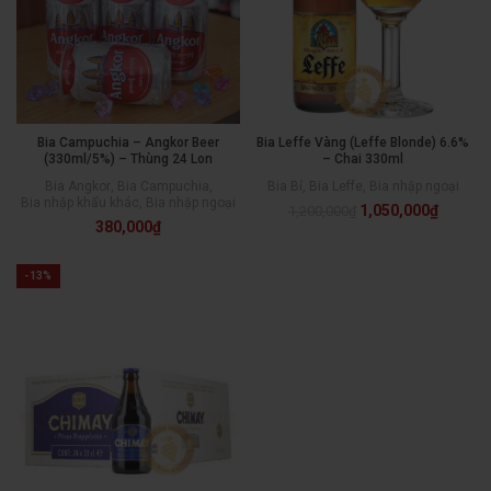
Bia Campuchia – Angkor Beer
Bia Leffe Vàng (Leffe Blonde) 6.6%
(330ml/5%) – Thùng 24 Lon
– Chai 330ml
Bia Angkor
,
Bia Campuchia
,
Bia Bỉ
,
Bia Leffe
,
Bia nhập ngoại
Bia nhập khẩu khác
,
Bia nhập ngoại
1,050,000
₫
1,200,000
₫
380,000
₫
-13%