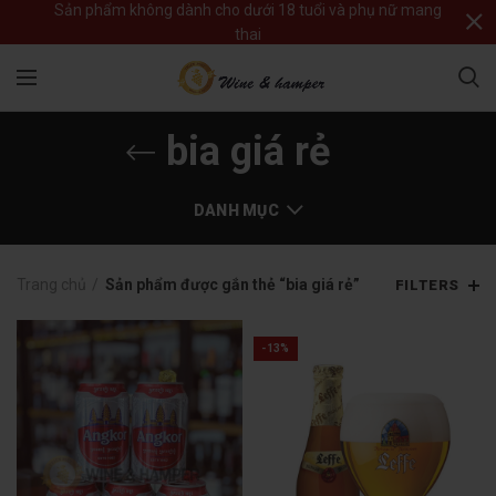
Sản phẩm không dành cho dưới 18 tuổi và phụ nữ mang
thai
bia giá rẻ
DANH MỤC
Trang chủ
Sản phẩm được gắn thẻ “bia giá rẻ”
FILTERS
-13%