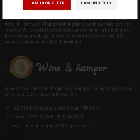
I AM 18 OR OLDER
I AM UNDER 18
Tuân thủ Nghị định số 185/2013/NĐ-CP của Chính phủ và luật
quảng cáo số 16/2012/QH13 về kinh doanh bán hàng qua mạng.
Winehamper là trang thông tin chia sẻ kiến thức về rượu ngoại hoạt
động phi lơi nhuận. Chúng tôi không kinh doanh trực tiếp bán trên
internet. Vui lòng đến trực tiếp đến các cửa hàng và hệ thống siêu
thị rượu ngoại hoặc gọi tới số hotline để được tư vấn. ( giá trên
website chỉ mang tính chất tham khảo)
WineHamper đem đến thế giới rượu Vang với sự lao động miệt mài
để phục vụ Quý vị được hoàn hảo hơn
122/15A Phổ Quang, p. Đức Nhuận - TP. HCM
Phone: 0935 922 668 - 0932 657 874
Email: duonghongthuy2408@gmail.com