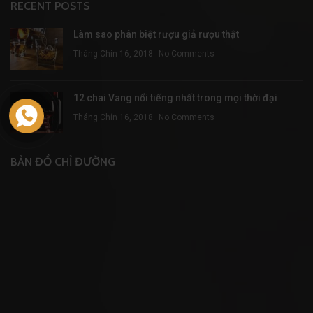
RECENT POSTS
Làm sao phân biệt rượu giả rượu thật
Tháng Chín 16, 2018
No Comments
12 chai Vang nổi tiếng nhất trong mọi thời đại
Tháng Chín 16, 2018
No Comments
BẢN ĐỒ CHỈ ĐƯỜNG