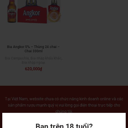
Bia Angkor 5% – Thùng 24 chai –
Chai 330ml
Bia Campuchia
,
Bia nhập khẩu khác
,
Bia nhập ngoại
620,000
₫
Tại Việt Nam, website chưa có chức năng kinh doanh online và các
sản phẩm rượu mạnh quý vị vui lòng gọi điện thoại trực tiếp cho
chúng tôi.
Bạn trên 18 tuổi?