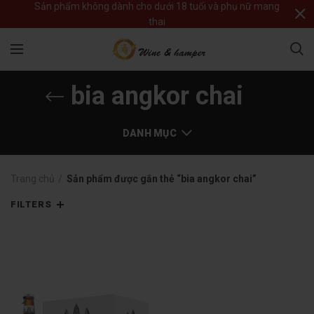
Sản phẩm không dành cho dưới 18 tuổi và phụ nữ mang
thai
bia angkor chai
DANH MỤC
Trang chủ
Sản phẩm được gắn thẻ “bia angkor chai”
FILTERS