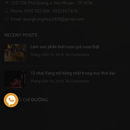
122/15A Phổ Quang, p. Đức Nhuận - TP. HCM
Phone: 0935 922 668 - 0932 657 874
Email: duonghongthuy2408@gmail.com
RECENT POSTS
Làm sao phân biệt rượu giả rượu thật
Tháng Chín 16, 2018
No Comments
12 chai Vang nổi tiếng nhất trong mọi thời đại
Tháng Chín 16, 2018
No Comments
BẢN ĐỒ CHỈ ĐƯỜNG