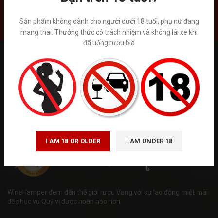
Liên hệ
Sản phẩm không dành cho người dưới 18 tuổi, phụ nữ đang
mang thai. Thưởng thức có trách nhiệm và không lái xe khi
đã uống rượu bia
Tuân thủ Nghị định số 185/2013/NĐ-CP của Chính phủ và luật
quảng cáo số 16/2012/QH13 về kinh doanh bán hàng qua mạng.
Winehamper là trang thông tin chia sẻ kiến thức về rượu ngoại hoạt
động phi lơi nhuận. Chúng tôi không kinh doanh trực tiếp bán trên
internet. Vui lòng đến trực tiếp đến các cửa hàng và hệ thống siêu
thị rượu ngoại hoặc gọi tới số hotline để được tư vấn. ( giá trên
website chỉ mang tính chất tham khảo)
I AM 18 OR OLDER
I AM UNDER 18
WineHamper đem đến thế giới rượu Vang với sự lao động miệt mài
để phục vụ Quý vị được hoàn hảo hơn