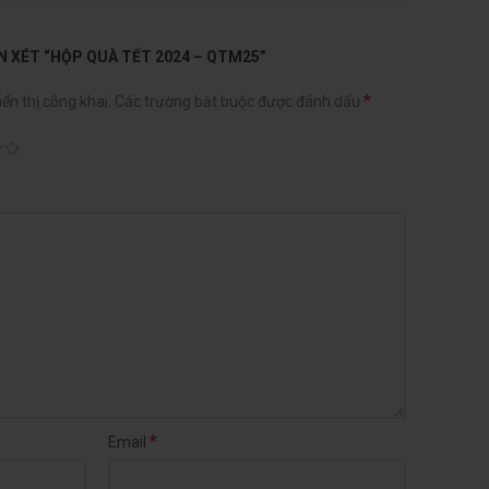
N XÉT “HỘP QUÀ TẾT 2024 – QTM25”
*
ển thị công khai.
Các trường bắt buộc được đánh dấu
*
Email