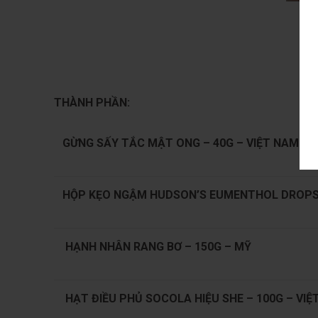
THÀNH PHẦN:
GỪNG SẤY TẮC MẬT ONG – 40G – VIỆT NAM
HỘP KẸO NGẬM HUDSON’S EUMENTHOL DROPS 
HẠNH NHÂN RANG BƠ – 150G – MỸ
HẠT ĐIỀU PHỦ SOCOLA HIỆU SHE – 100G – VIỆ