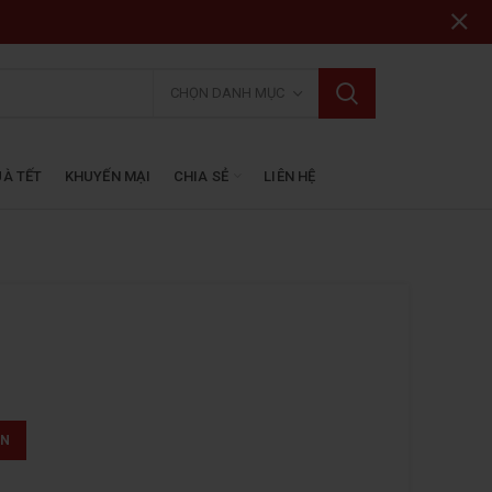
CHỌN DANH MỤC
À TẾT
KHUYẾN MẠI
CHIA SẺ
LIÊN HỆ
ẤN