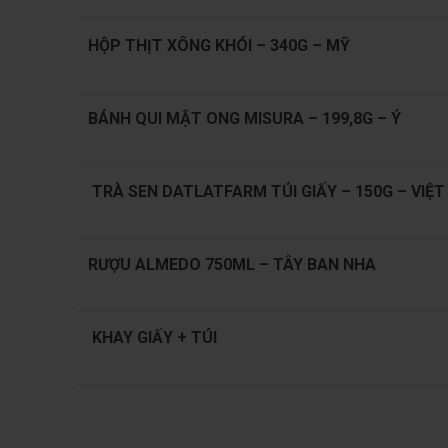
HỘP THỊT XÔNG KHÓI – 340G – MỸ
BÁNH QUI MẬT ONG MISURA – 199,8G – Ý
TRÀ SEN DATLATFARM TÚI GIẤY – 150G – VIỆ
RƯỢU ALMEDO 750ML – TÂY BAN NHA
KHAY GIẤY + TÚI