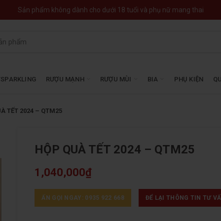
Sản phẩm không dành cho dưới 18 tuổi và phụ nữ mang thai
SPARKLING
RƯỢU MẠNH
RƯỢU MÙI
BIA
PHỤ KIỆN
QU
À TẾT 2024 – QTM25
HỘP QUÀ TẾT 2024 – QTM25
1,040,000
₫
ẤN GỌI NGAY: 0935 922 668
ĐỂ LẠI THÔNG TIN TƯ V