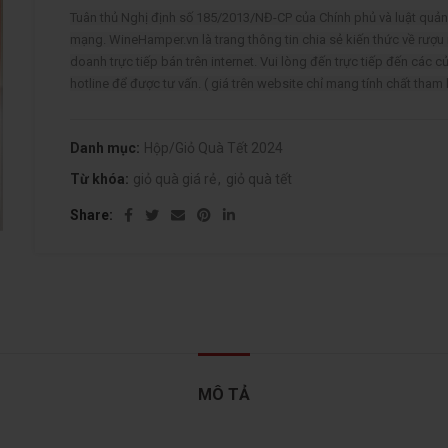
Tuân thủ Nghị định số 185/2013/NĐ-CP của Chính phủ và luật qu
mạng. WineHamper.vn là trang thông tin chia sẻ kiến thức về rượu
doanh trực tiếp bán trên internet. Vui lòng đến trực tiếp đến các c
hotline để được tư vấn. ( giá trên website chỉ mang tính chất tham
Danh mục:
Hộp/Giỏ Quà Tết 2024
Từ khóa:
giỏ quà giá rẻ
,
giỏ quà tết
Share
MÔ TẢ