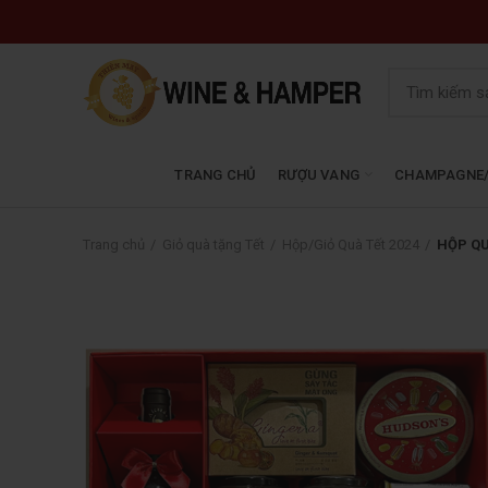
TRANG CHỦ
RƯỢU VANG
CHAMPAGNE/
Trang chủ
Giỏ quà tặng Tết
Hộp/Giỏ Quà Tết 2024
HỘP QU