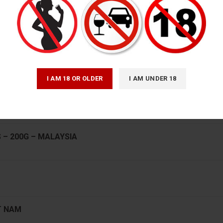
I AM 18 OR OLDER
I AM UNDER 18
– 200G – MALAYSIA
T NAM