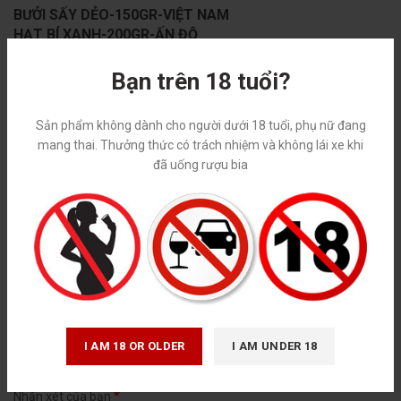
BƯỞI SẤY DẺO-150GR-VIỆT NAM
HẠT BÍ XANH-200GR-ẤN ĐỘ
KING HENRY BONART-100GR-THỔ NHĨ KỲ
TRÀ SEN CẦU ĐẤT-100GR-VIỆT NAM
Bạn trên 18 tuổi?
RƯỢU VANG AUTUNO CABERNET-750ML-CHILE
HỘP GIẤY+TÚI
Sản phẩm không dành cho người dưới 18 tuổi, phụ nữ đang
mang thai. Thưởng thức có trách nhiệm và không lái xe khi
đã uống rượu bia
ĐÁNH GIÁ
Chưa có đánh giá nào.
HÃY LÀ NGƯỜI ĐẦU TIÊN NHẬN XÉT “HỘP QUÀ TẾT 2023”
Email của bạn sẽ không được hiển thị công khai.
Các trường bắt
*
buộc được đánh dấu
I AM 18 OR OLDER
I AM UNDER 18
*
Đánh giá của bạn
*
Nhận xét của bạn