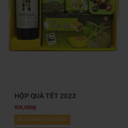
HỘP QUÀ TẾT 2023
950,000
₫
ẤN GỌI NGAY: 0935 922 668