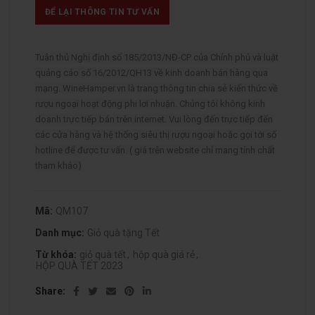
ĐỂ LẠI THÔNG TIN TƯ VẤN
Tuân thủ Nghị định số 185/2013/NĐ-CP của Chính phủ và luật
quảng cáo số 16/2012/QH13 về kinh doanh bán hàng qua
mạng. WineHamper.vn là trang thông tin chia sẻ kiến thức về
rượu ngoại hoạt động phi lơi nhuận. Chúng tôi không kinh
doanh trực tiếp bán trên internet. Vui lòng đến trực tiếp đến
các cửa hàng và hệ thống siêu thị rượu ngoại hoặc gọi tới số
hotline để được tư vấn. ( giá trên website chỉ mang tính chất
tham khảo)
Mã:
QM107
Danh mục:
Giỏ quà tặng Tết
Từ khóa:
giỏ quà tết
,
hộp quà giá rẻ
,
HỘP QUÀ TẾT 2023
Share