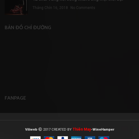
Tháng Chín 16, 2018
No Comments
BẢN ĐỒ CHỈ ĐƯỜNG
FANPAGE
Thiên May
Viliweb
2017 CREATED BY
-WineHamper