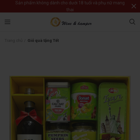
Sản phẩm không dành cho dưới 18 tuổi và phụ nữ mang
thai
Trang chủ
Giỏ quà tặng Tết