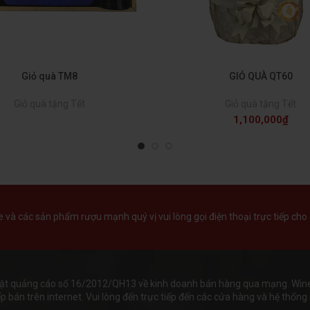
Giỏ quà TM8
GIỎ QUÀ QT60
Giỏ quà tặng Tết
Giỏ quà tặng Tết
1,100,000
₫
và các sản phẩm rượu mạnh quý vị vui lòng gọi điện thoại trực tiếp cho 
ật quảng cáo số 16/2012/QH13 về kinh doanh bán hàng qua mạng. Wineha
 bán trên internet. Vui lòng đến trực tiếp đến các cửa hàng và hệ thống s