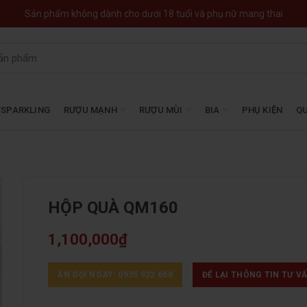
Sản phẩm không dành cho dưới 18 tuổi và phụ nữ mang thai
SPARKLING
RƯỢU MẠNH
RƯỢU MÙI
BIA
PHỤ KIỆN
QU
HỘP QUÀ QM160
1,100,000
₫
ẤN GỌI NGAY: 0935 922 668
ĐỂ LẠI THÔNG TIN TƯ V