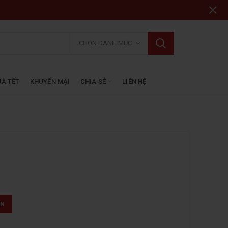
CHỌN DANH MỤC
À TẾT
KHUYẾN MẠI
CHIA SẺ
LIÊN HỆ
ẤN