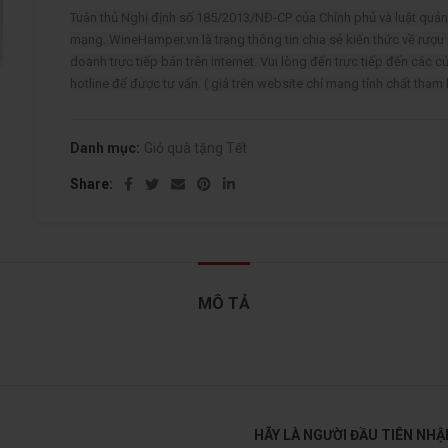
Tuân thủ Nghị định số 185/2013/NĐ-CP của Chính phủ và luật qu
mạng. WineHamper.vn là trang thông tin chia sẻ kiến thức về rượu
doanh trực tiếp bán trên internet. Vui lòng đến trực tiếp đến các c
hotline để được tư vấn. ( giá trên website chỉ mang tính chất tham
Danh mục:
Giỏ quà tặng Tết
Share
MÔ TẢ
HÃY LÀ NGƯỜI ĐẦU TIÊN NH