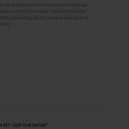
ảng cáo số 16/2012/QH13 về kinh doanh bán hàng qua
 ngoại hoạt động phi lơi nhuận. Chúng tôi không kinh
ửa hàng và hệ thống siêu thị rượu ngoại hoặc gọi tới số
 khảo)
ẬN XÉT “HỘP QUÀ QM160”