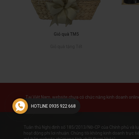
Giỏ quà TM5
Giỏ quà tặng Tết
Tại Việt Nam, website chưa có chức năng kinh doanh online 
HOTLINE 0935 922 668
Tuân thủ Nghị định số 185/2013/NĐ-CP của Chính phủ và lu
hoạt động phi lơi nhuận. Chúng tôi không kinh doanh trực tiếp