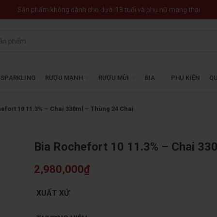
Sản phẩm không dành cho dưới 18 tuổi và phụ nữ mang thai
SPARKLING
RƯỢU MẠNH
RƯỢU MÙI
BIA
PHỤ KIỆN
QU
efort 10 11.3% – Chai 330ml – Thùng 24 Chai
Bia Rochefort 10 11.3% – Chai 33
2,980,000
₫
XUẤT XỨ