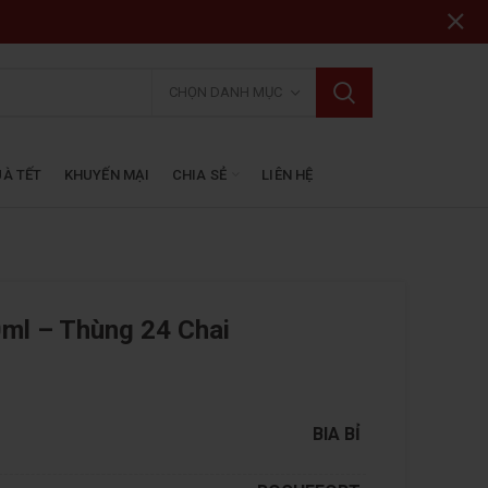
CHỌN DANH MỤC
À TẾT
KHUYẾN MẠI
CHIA SẺ
LIÊN HỆ
0ml – Thùng 24 Chai
BIA BỈ