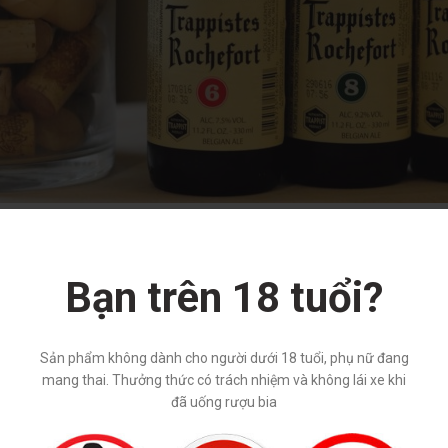
uá trình lên men lần nữa trong chai.
ừ suối Tridaine, mạch nha trắng và mạch nha Munich, ngũ cốc 
Bạn trên 18 tuổi?
m nhưng trong, long lánh tuyệt đẹp dưới lớp bọt bia màu kem
Sản phẩm không dành cho người dưới 18 tuổi, phụ nữ đang
mang thai. Thưởng thức có trách nhiệm và không lái xe khi
đã uống rượu bia
mũi, bạn sẽ thấy ấn tượng với hương cà phê latte với mùi sô 
ng bia, đầu tiên ta sẽ cảm nhận thấy vị ngọt như là bia và sô
n làm nóng cổ họng và khi uống xong, người uống sẽ cảm nh