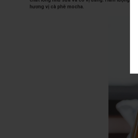
hương vị cà phê mocha.