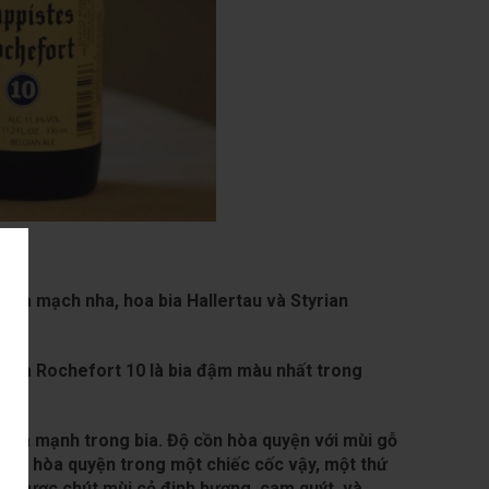
chứa mạch nha, hoa bia Hallertau và Styrian
.
Bia Rochefort 10
là bia đậm màu nhất trong
cô la mạnh trong bia. Độ cồn hòa quyện với mùi gỗ
 cô la hòa quyện trong một chiếc cốc vậy, một thứ
ận được chút mùi cỏ đinh hương, cam quýt và