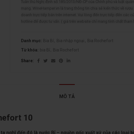
Tuân thủ Nghị định số 185/2013/NĐ-CP của Chính phủ và luật qu
mạng. WineHamper.vn là trang thông tin chia sẻ kiến thức về rượu
doanh trực tiếp bán trên internet. Vui lòng đến trực tiếp đến các c
hotline để được tư vấn. ( giá trên website chỉ mang tính chất tham
Danh mục:
Bia Bỉ
,
Bia nhập ngoại
,
Bia Rochefort
Từ khóa:
bia Bỉ
,
Bia Rochefort
Share
MÔ TẢ
hefort 10
 ta nghĩ đến đó là nước
Bỉ
– nguồn gốc xuất xứ của các loại bi