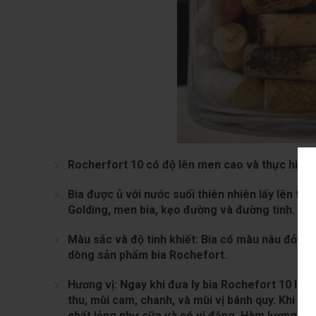
Rocherfort 10
có độ lên men cao và thực hiện q
Bia được ủ với nước suối thiên nhiên lấy lên t
Golding, men bia, kẹo đường và đường tinh.
Màu sắc và độ tinh khiết: Bia có màu nâu đỏ đậ
dòng sản phẩm bia Rochefort.
Hương vị: Ngay khi đưa ly bia Rochefort 10 lên 
thu, mùi cam, chanh, và mùi vị bánh quy. Khi uố
chất lỏng như sữa và có vị đắng. Hàm lượng cồ