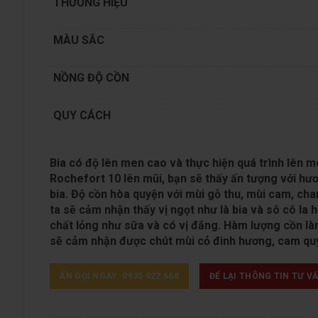
THƯƠNG HIỆU
MÀU SẮC
NỒNG ĐỘ CỒN
QUY CÁCH
Bia có độ lên men cao và thực hiện quá trình lên me
Rochefort 10 lên mũi, bạn sẽ thấy ấn tượng với hươ
bia. Độ cồn hòa quyện với mùi gỗ thu, mùi cam, chan
ta sẽ cảm nhận thấy vị ngọt như là bia và sô cô la
chất lỏng như sữa và có vị đắng. Hàm lượng cồn l
sẽ cảm nhận được chút mùi cỏ đinh hương, cam qu
ẤN GỌI NGAY: 0935 922 668
ĐỂ LẠI THÔNG TIN TƯ V