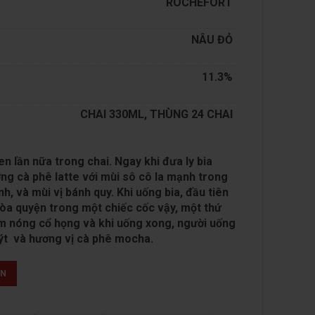
ROCHEFORT
NÂU ĐỎ
11.3%
CHAI 330ML, THÙNG 24 CHAI
n lần nữa trong chai. Ngay khi đưa ly bia
ng cà phê latte với mùi sô cô la mạnh trong
h, và mùi vị bánh quy. Khi uống bia, đầu tiên
 hòa quyện trong một chiếc cốc vậy, một thứ
àm nóng cổ họng và khi uống xong, người uống
ýt và hương vị cà phê mocha.
ẤN