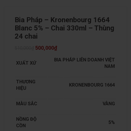
Bia Pháp – Kronenbourg 1664
Blanc 5% – Chai 330ml – Thùng
24 chai
500,000
₫
510,000
₫
BIA PHÁP LIÊN DOANH VIỆT
XUẤT XỨ
NAM
THƯƠNG
KRONENBOURG 1664
HIỆU
MÀU SẮC
VÀNG
NỒNG ĐỘ
5%
CỒN