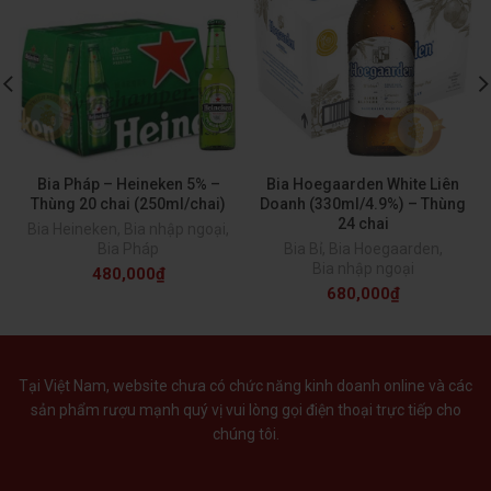
Bia Pháp – Heineken 5% –
Bia Hoegaarden White Liên
Thùng 20 chai (250ml/chai)
Doanh (330ml/4.9%) – Thùng
24 chai
Bia Heineken
,
Bia nhập ngoại
,
Bia Pháp
Bia Bỉ
,
Bia Hoegaarden
,
Bia nhập ngoại
480,000
₫
680,000
₫
Tại Việt Nam, website chưa có chức năng kinh doanh online và các
sản phẩm rượu mạnh quý vị vui lòng gọi điện thoại trực tiếp cho
chúng tôi.