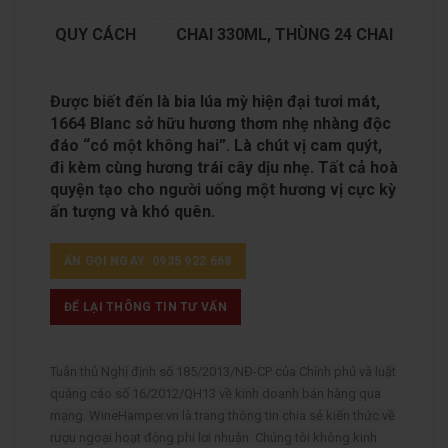
QUY CÁCH
CHAI 330ML, THÙNG 24 CHAI
Được biết đến là bia lúa mỳ hiện đại tươi mát,
1664 Blanc sở hữu hương thơm nhẹ nhàng độc
đáo “có một không hai”. Là chút vị cam quýt,
đi kèm cùng hương trái cây dịu nhẹ. Tất cả hoà
quyện tạo cho người uống một hương vị cực kỳ
ấn tượng và khó quên.
ẤN GỌI NGAY: 0935 922 668
ĐỂ LẠI THÔNG TIN TƯ VẤN
Tuân thủ Nghị định số 185/2013/NĐ-CP của Chính phủ và luật
quảng cáo số 16/2012/QH13 về kinh doanh bán hàng qua
mạng. WineHamper.vn là trang thông tin chia sẻ kiến thức về
rượu ngoại hoạt động phi lơi nhuận. Chúng tôi không kinh