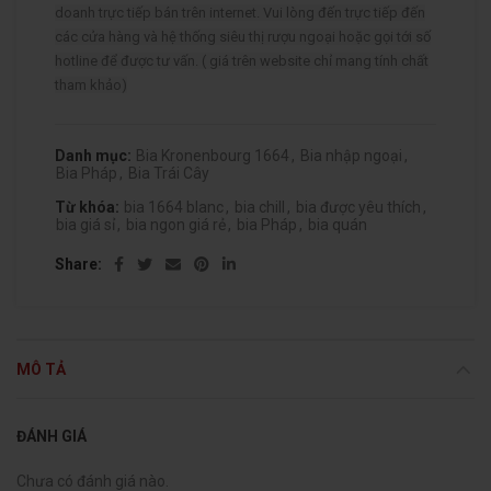
doanh trực tiếp bán trên internet. Vui lòng đến trực tiếp đến
các cửa hàng và hệ thống siêu thị rượu ngoại hoặc gọi tới số
hotline để được tư vấn. ( giá trên website chỉ mang tính chất
tham khảo)
Danh mục:
Bia Kronenbourg 1664
,
Bia nhập ngoại
,
Bia Pháp
,
Bia Trái Cây
Từ khóa:
bia 1664 blanc
,
bia chill
,
bia được yêu thích
,
bia giá sỉ
,
bia ngon giá rẻ
,
bia Pháp
,
bia quán
Share
MÔ TẢ
ĐÁNH GIÁ
Chưa có đánh giá nào.