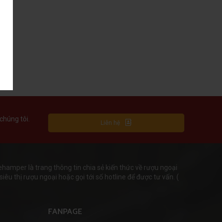
chúng tôi.
Liên hệ
mper là trang thông tin chia sẻ kiến thức về rượu ngoại
iêu thị rượu ngoại hoặc gọi tới số hotline để được tư vấn. (
FANPAGE