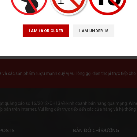
I AM 18 OR OLDER
I AM UNDER 18
và các sản phẩm rượu mạnh quý vị vui lòng gọi điện thoại trực tiếp cho 
ật quảng cáo số 16/2012/QH13 về kinh doanh bán hàng qua mạng. Wineha
 bán trên internet. Vui lòng đến trực tiếp đến các cửa hàng và hệ thống s
POSTS
BẢN ĐỒ CHỈ ĐƯỜNG