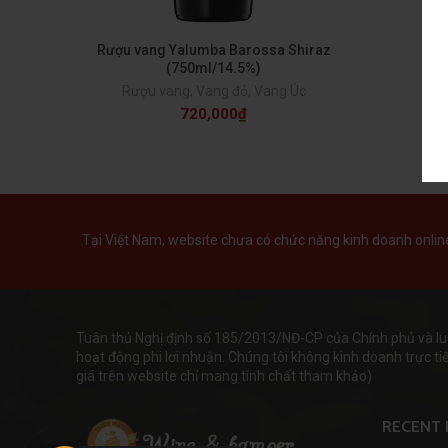
Rượu vang Yalumba Barossa Shiraz
(750ml/14.5%)
Rượu vang
,
Vang đỏ
,
Vang Úc
720,000
₫
Tại Việt Nam, website chưa có chức năng kinh doanh online 
Tuân thủ Nghị định số 185/2013/NĐ-CP của Chính phủ và lu
hoạt động phi lơi nhuận. Chúng tôi không kinh doanh trực tiếp
giá trên website chỉ mang tính chất tham khảo)
RECENT 