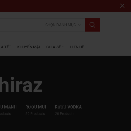
CHỌN DANH MỤC
À TẾT
KHUYẾN MẠI
CHIA SẺ
LIÊN HỆ
hiraz
ỢU MẠNH
RƯỢU MÙI
RƯỢU VODKA
roducts
59
Products
20
Products