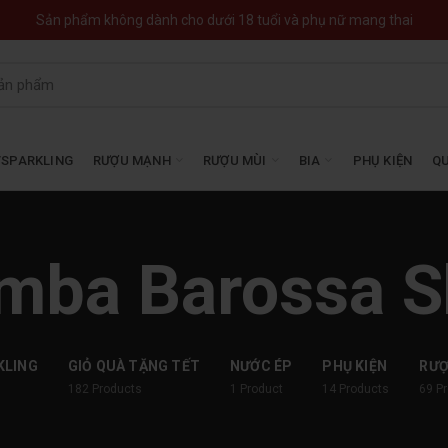
Sản phẩm không dành cho dưới 18 tuổi và phụ nữ mang thai
SPARKLING
RƯỢU MẠNH
RƯỢU MÙI
BIA
PHỤ KIỆN
QU
mba Barossa S
KLING
GIỎ QUÀ TẶNG TẾT
NƯỚC ÉP
PHỤ KIỆN
RƯ
182
Products
1
Product
14
Products
69
P