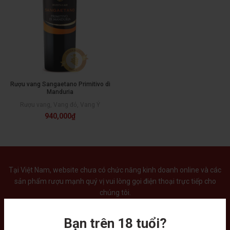
Rượu vang Sangaetano Primitivo di
Manduria
Rượu vang
,
Vang đỏ
,
Vang Ý
940,000
₫
Tại Việt Nam, website chưa có chức năng kinh doanh online và các
sản phẩm rượu mạnh quý vị vui lòng gọi điện thoại trực tiếp cho
chúng tôi.
Bạn trên 18 tuổi?