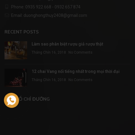
Phone: 0935 922 668 - 0932 657 874
Email: duonghongthuy2408@gmail.com
RECENT POSTS
Làm sao phân biệt rượu giả rượu thật
Tháng Chín 16, 2018
No Comments
12 chai Vang nổi tiếng nhất trong mọi thời đại
Tháng Chín 16, 2018
No Comments
BẢN ĐỒ CHỈ ĐƯỜNG