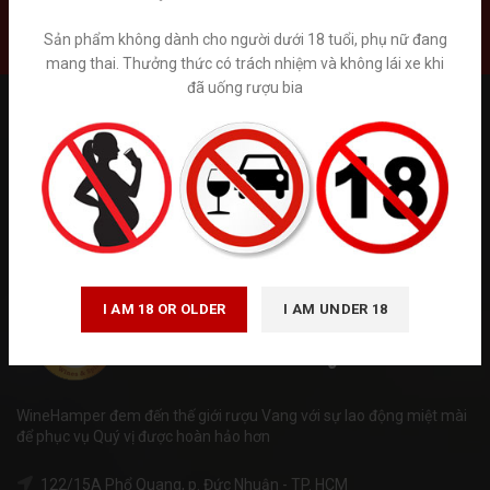
Liên hệ
Sản phẩm không dành cho người dưới 18 tuổi, phụ nữ đang
mang thai. Thưởng thức có trách nhiệm và không lái xe khi
đã uống rượu bia
Tuân thủ Nghị định số 185/2013/NĐ-CP của Chính phủ và luật
quảng cáo số 16/2012/QH13 về kinh doanh bán hàng qua mạng.
Winehamper là trang thông tin chia sẻ kiến thức về rượu ngoại hoạt
động phi lơi nhuận. Chúng tôi không kinh doanh trực tiếp bán trên
internet. Vui lòng đến trực tiếp đến các cửa hàng và hệ thống siêu
thị rượu ngoại hoặc gọi tới số hotline để được tư vấn. ( giá trên
website chỉ mang tính chất tham khảo)
I AM 18 OR OLDER
I AM UNDER 18
WineHamper đem đến thế giới rượu Vang với sự lao động miệt mài
để phục vụ Quý vị được hoàn hảo hơn
122/15A Phổ Quang, p. Đức Nhuận - TP. HCM