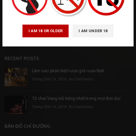
WineHamper đem đến thế giới rượu Vang với sự lao động miệt mài
để phục vụ Quý vị được hoàn hảo hơn
122/15A Phổ Quang, p. Đức Nhuận - TP. HCM
I AM 18 OR OLDER
I AM UNDER 18
Phone: 0935 922 668 - 0932 657 874
Email: duonghongthuy2408@gmail.com
RECENT POSTS
Làm sao phân biệt rượu giả rượu thật
Tháng Chín 16, 2018
No Comments
12 chai Vang nổi tiếng nhất trong mọi thời đại
Tháng Chín 16, 2018
No Comments
BẢN ĐỒ CHỈ ĐƯỜNG