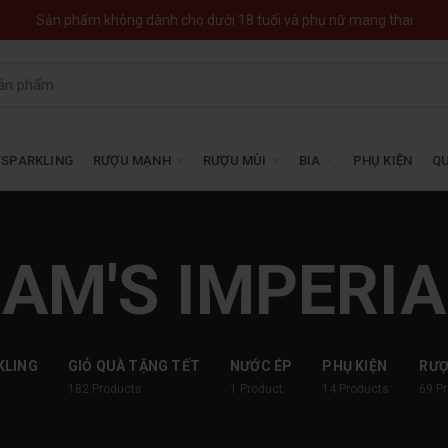
Sản phẩm không dành cho dưới 18 tuổi và phụ nữ mang thai
SPARKLING
RƯỢU MẠNH
RƯỢU MÙI
BIA
PHỤ KIỆN
QU
AM'S IMPERIA
KLING
GIỎ QUÀ TẶNG TẾT
NƯỚC ÉP
PHỤ KIỆN
RƯ
182
Products
1
Product
14
Products
69
P