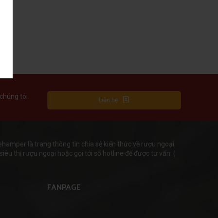
chúng tôi.
Liên hệ
mper là trang thông tin chia sẻ kiến thức về rượu ngoại
iêu thị rượu ngoại hoặc gọi tới số hotline để được tư vấn. (
FANPAGE