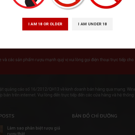
I AM 18 OR OLDER
I AM UNDER 18
và các sản phẩm rượu mạnh quý vị vui lòng gọi điện thoại trực tiếp cho 
ật quảng cáo số 16/2012/QH13 về kinh doanh bán hàng qua mạng. Wineha
 bán trên internet. Vui lòng đến trực tiếp đến các cửa hàng và hệ thống s
POSTS
BẢN ĐỒ CHỈ ĐƯỜNG
Làm sao phân biệt rượu giả
rượu thật