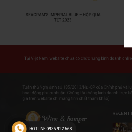
SEAGRAM’S IMPERIAL BLUE – HỘP QUÀ
TẾT 2023
Tại Việt Nam, website chưa có chức năng kinh doanh online 
Tuân thủ Nghị định số 185/2013/NĐ-CP của Chính phủ và lu
hoạt động phi lơi nhuận. Chúng tôi không kinh doanh trực tiếp
giá trên website chỉ mang tính chất tham khảo)
RECENT 
HOTLINE 0935 922 668