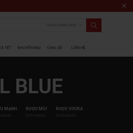
CHỌN DANH MỤC
À TẾT
KHUYẾN MẠI
CHIA SẺ
LIÊN HỆ
L BLUE
ỢU MẠNH
RƯỢU MÙI
RƯỢU VODKA
roducts
59
Products
20
Products