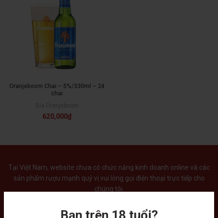
Oranjeboom Chai – 5%/330ml – 24
chai
Bia Oranjeboom
620,000
₫
Tại Việt Nam, website chưa có chức năng kinh doanh online và các
sản phẩm rượu mạnh quý vị vui lòng gọi điện thoại trực tiếp cho
chúng tôi.
Bạn trên 18 tuổi?