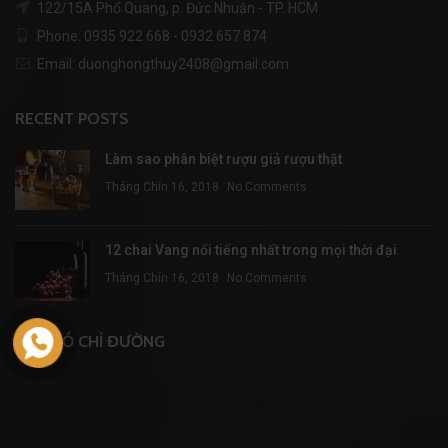
122/15A Phổ Quang, p. Đức Nhuận - TP. HCM
Phone: 0935 922 668 - 0932 657 874
Email: duonghongthuy2408@gmail.com
RECENT POSTS
Làm sao phân biệt rượu giả rượu thật
Tháng Chín 16, 2018
No Comments
12 chai Vang nổi tiếng nhất trong mọi thời đại
Tháng Chín 16, 2018
No Comments
BẢN ĐỒ CHỈ ĐƯỜNG