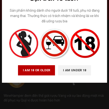
Liên hệ
Sản phẩm không dành cho người dưới 18 tuổi, phụ nữ đang
mang thai. Thưởng thức có trách nhiệm và không lái xe khi
đã uống rượu bia
Tuân thủ Nghị định số 185/2013/NĐ-CP của Chính phủ và luật
quảng cáo số 16/2012/QH13 về kinh doanh bán hàng qua mạng.
Winehamper là trang thông tin chia sẻ kiến thức về rượu ngoại hoạt
động phi lơi nhuận. Chúng tôi không kinh doanh trực tiếp bán trên
internet. Vui lòng đến trực tiếp đến các cửa hàng và hệ thống siêu
thị rượu ngoại hoặc gọi tới số hotline để được tư vấn. ( giá trên
website chỉ mang tính chất tham khảo)
I AM 18 OR OLDER
I AM UNDER 18
WineHamper đem đến thế giới rượu Vang với sự lao động miệt mài
để phục vụ Quý vị được hoàn hảo hơn