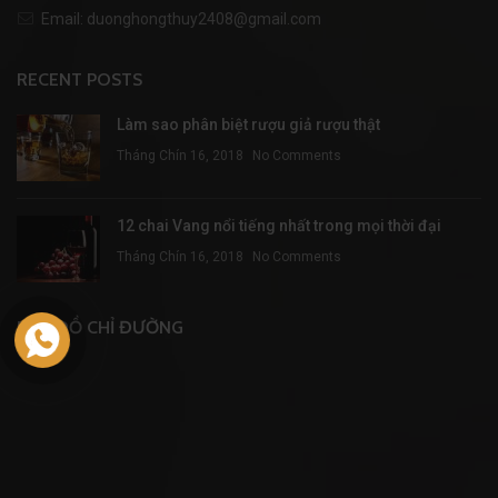
Email: duonghongthuy2408@gmail.com
RECENT POSTS
Làm sao phân biệt rượu giả rượu thật
Tháng Chín 16, 2018
No Comments
12 chai Vang nổi tiếng nhất trong mọi thời đại
Tháng Chín 16, 2018
No Comments
BẢN ĐỒ CHỈ ĐƯỜNG