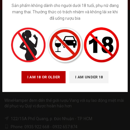
Sản phẩm không dành cho người dưới 18 tuổi, phụ nữ đang
mang thai. Thưởng thức có trách nhiệm và không lái xe khi
đã uống rượu bia
Tuân thủ Nghị định số 185/2013/NĐ-CP của Chính phủ và luật
quảng cáo số 16/2012/QH13 về kinh doanh bán hàng qua mạng.
Winehamper là trang thông tin chia sẻ kiến thức về rượu ngoại hoạt
động phi lơi nhuận. Chúng tôi không kinh doanh trực tiếp bán trên
internet. Vui lòng đến trực tiếp đến các cửa hàng và hệ thống siêu
thị rượu ngoại hoặc gọi tới số hotline để được tư vấn. ( giá trên
website chỉ mang tính chất tham khảo)
I AM 18 OR OLDER
I AM UNDER 18
WineHamper đem đến thế giới rượu Vang với sự lao động miệt mài
để phục vụ Quý vị được hoàn hảo hơn
122/15A Phổ Quang, p. Đức Nhuận - TP. HCM
Phone: 0935 922 668 - 0932 657 874