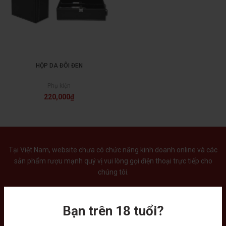
HỘP DA ĐÔI ĐEN
Phụ kiện
220,000
₫
Tại Việt Nam, website chưa có chức năng kinh doanh online và các
sản phẩm rượu mạnh quý vị vui lòng gọi điện thoại trực tiếp cho
chúng tôi.
Bạn trên 18 tuổi?
Liên hệ