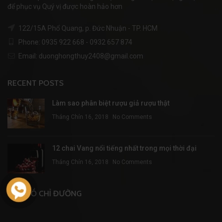
để phục vụ Quý vị được hoàn hảo hơn
122/15A Phổ Quang, p. Đức Nhuận - TP. HCM
Phone: 0935 922 668 - 0932 657 874
Email: duonghongthuy2408@gmail.com
RECENT POSTS
Làm sao phân biệt rượu giả rượu thật
Tháng Chín 16, 2018
No Comments
12 chai Vang nổi tiếng nhất trong mọi thời đại
Tháng Chín 16, 2018
No Comments
BẢN ĐỒ CHỈ ĐƯỜNG