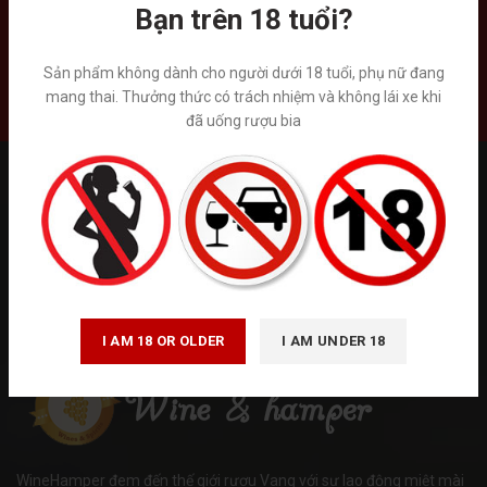
Bạn trên 18 tuổi?
Sản phẩm không dành cho người dưới 18 tuổi, phụ nữ đang
mang thai. Thưởng thức có trách nhiệm và không lái xe khi
Liên hệ
đã uống rượu bia
Tuân thủ Nghị định số 185/2013/NĐ-CP của Chính phủ và luật
quảng cáo số 16/2012/QH13 về kinh doanh bán hàng qua mạng.
Winehamper là trang thông tin chia sẻ kiến thức về rượu ngoại hoạt
động phi lơi nhuận. Chúng tôi không kinh doanh trực tiếp bán trên
internet. Vui lòng đến trực tiếp đến các cửa hàng và hệ thống siêu
thị rượu ngoại hoặc gọi tới số hotline để được tư vấn. ( giá trên
website chỉ mang tính chất tham khảo)
I AM 18 OR OLDER
I AM UNDER 18
WineHamper đem đến thế giới rượu Vang với sự lao động miệt mài