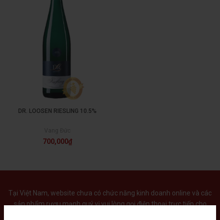
DR. LOOSEN RIESLING 10.5%
Vang Đức
700,000
₫
Tại Việt Nam, website chưa có chức năng kinh doanh online và các
sản phẩm rượu mạnh quý vị vui lòng gọi điện thoại trực tiếp cho
chúng tôi.