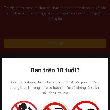
Tại Việt Nam, website chưa có chức năng kinh doanh online và các
sản phẩm rượu mạnh quý vị vui lòng gọi điện thoại trực tiếp cho
chúng tôi.
Liên hệ
Tuân thủ Nghị định số 185/2013/NĐ-CP của Chính phủ và luật
Bạn trên 18 tuổi?
quảng cáo số 16/2012/QH13 về kinh doanh bán hàng qua mạng.
Winehamper là trang thông tin chia sẻ kiến thức về rượu ngoại hoạt
động phi lơi nhuận. Chúng tôi không kinh doanh trực tiếp bán trên
Sản phẩm không dành cho người dưới 18 tuổi, phụ nữ đang
internet. Vui lòng đến trực tiếp đến các cửa hàng và hệ thống siêu
mang thai. Thưởng thức có trách nhiệm và không lái xe khi
thị rượu ngoại hoặc gọi tới số hotline để được tư vấn. ( giá trên
đã uống rượu bia
website chỉ mang tính chất tham khảo)