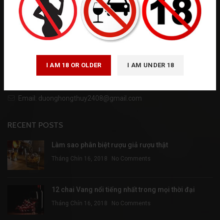
WineHamper đem đến thế giới rượu Vang với sự lao động miệt mài
để phục vụ Quý vị được hoàn hảo hơn
I AM 18 OR OLDER
I AM UNDER 18
122/15A Phổ Quang, p. Đức Nhuận - TP. HCM
Phone: 0935 922 668 - 0932 657 874
Email: duonghongthuy2408@gmail.com
RECENT POSTS
Làm sao phân biệt rượu giả rượu thật
Tháng Chín 16, 2018
No Comments
12 chai Vang nổi tiếng nhất trong mọi thời đại
Tháng Chín 16, 2018
No Comments