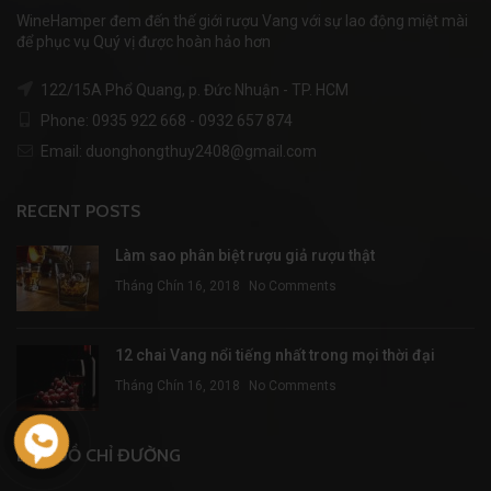
WineHamper đem đến thế giới rượu Vang với sự lao động miệt mài
để phục vụ Quý vị được hoàn hảo hơn
122/15A Phổ Quang, p. Đức Nhuận - TP. HCM
Phone: 0935 922 668 - 0932 657 874
Email: duonghongthuy2408@gmail.com
RECENT POSTS
Làm sao phân biệt rượu giả rượu thật
Tháng Chín 16, 2018
No Comments
12 chai Vang nổi tiếng nhất trong mọi thời đại
Tháng Chín 16, 2018
No Comments
BẢN ĐỒ CHỈ ĐƯỜNG