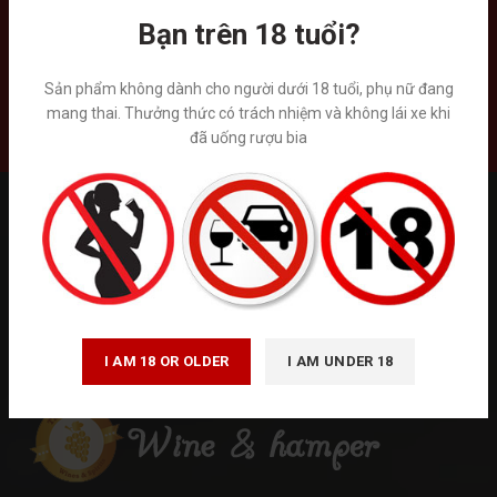
chúng tôi.
Bạn trên 18 tuổi?
Sản phẩm không dành cho người dưới 18 tuổi, phụ nữ đang
mang thai. Thưởng thức có trách nhiệm và không lái xe khi
Liên hệ
đã uống rượu bia
Tuân thủ Nghị định số 185/2013/NĐ-CP của Chính phủ và luật
quảng cáo số 16/2012/QH13 về kinh doanh bán hàng qua mạng.
Winehamper là trang thông tin chia sẻ kiến thức về rượu ngoại hoạt
động phi lơi nhuận. Chúng tôi không kinh doanh trực tiếp bán trên
internet. Vui lòng đến trực tiếp đến các cửa hàng và hệ thống siêu
thị rượu ngoại hoặc gọi tới số hotline để được tư vấn. ( giá trên
website chỉ mang tính chất tham khảo)
I AM 18 OR OLDER
I AM UNDER 18