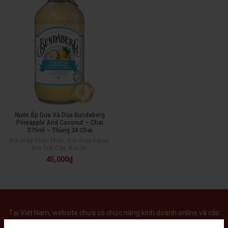
Nước Ép Dứa Và Dừa Bundaberg
Pineapple And Coconut – Chai
375ml – Thùng 24 Chai
Bia nhập khẩu khác
,
Bia nhập ngoại
,
Bia Trái Cây
,
Bia Úc
45,000
₫
Tại Việt Nam, website chưa có chức năng kinh doanh online và các
sản phẩm rượu mạnh quý vị vui lòng gọi điện thoại trực tiếp cho