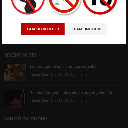
WineHamper đem đến thế giới rượu Vang với sự lao động miệt mài
để phục vụ Quý vị được hoàn hảo hơn
122/15A Phổ Quang, p. Đức Nhuận - TP. HCM
I AM 18 OR OLDER
I AM UNDER 18
Phone: 0935 922 668 - 0932 657 874
Email: duonghongthuy2408@gmail.com
RECENT POSTS
Làm sao phân biệt rượu giả rượu thật
Tháng Chín 16, 2018
No Comments
12 chai Vang nổi tiếng nhất trong mọi thời đại
Tháng Chín 16, 2018
No Comments
BẢN ĐỒ CHỈ ĐƯỜNG