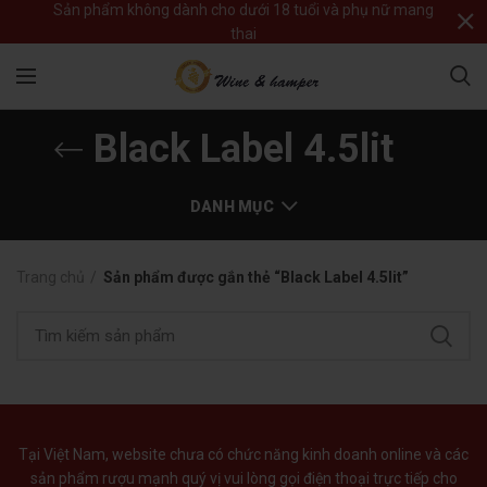
Sản phẩm không dành cho dưới 18 tuổi và phụ nữ mang
thai
Black Label 4.5lit
DANH MỤC
Trang chủ
Sản phẩm được gắn thẻ “Black Label 4.5lit”
Tại Việt Nam, website chưa có chức năng kinh doanh online và các
sản phẩm rượu mạnh quý vị vui lòng gọi điện thoại trực tiếp cho